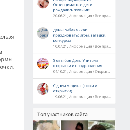
Освенцима: все дети
рождались живыми!
20.06.21, Информация / Все праздники / Рассказы и истории
День Рыбака - как
праздновать: игры, загадки,
ельзя
конкурсы
10.07.21, Информация / Все праздники
м
ормы.
5 октября День Учителя -
открытки и поздравления
очки.
04.10.21, Информация / Открытки / Все праздники
С днем медика! (стихи и
открытки)
19.06.21, Информация / Все праздники
Топ участников сайта