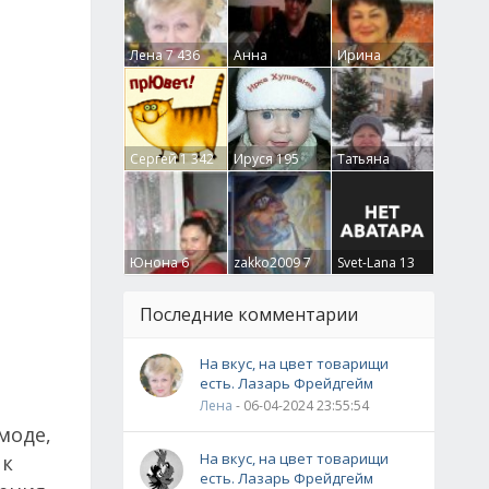
Лена
7 436
Анна
Ирина
Гумлевая
0
Бруцкая
41
Сергей
1 342
Ируся
195
Татьяна
Крючкова
0
Юнона
6
zakko2009
7
Svet-Lana
13
Последние комментарии
На вкус, на цвет товарищи
есть. Лазарь Фрейдгейм
Лена
- 06-04-2024 23:55:54
моде,
На вкус, на цвет товарищи
 к
есть. Лазарь Фрейдгейм