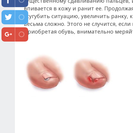
существенному сдавливанию пальцев, и
впивается в кожу и ранит ее. Продолж
усугубить ситуацию, увеличить ранку, 
весьма сложно. Этого не случится, есл
Приобретая обувь, внимательно меряйт