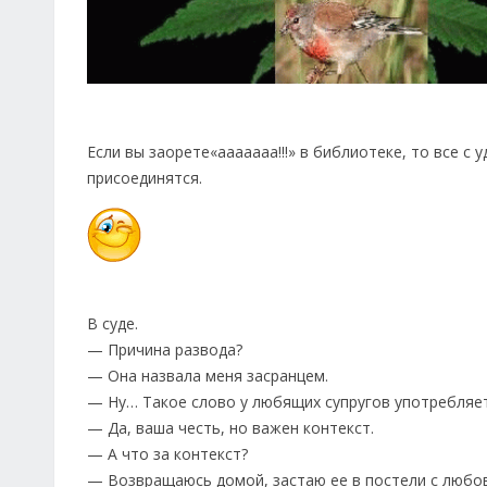
Если вы заорете«ааааааа!!!» в библиотеке, то все с у
присоединятся.
В суде.
— Причина развода?
— Она назвала меня засранцем.
— Ну… Такое слово у любящих супругов употребляетс
— Да, ваша честь, но важен контекст.
— А что за контекст?
— Возвращаюсь домой, застаю ее в постели с любовн