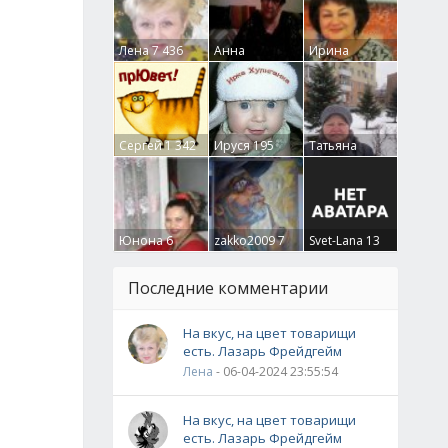
Лена
7 436
Анна
Ирина
Гумлевая
0
Бруцкая
41
Сергей
1 342
Ируся
195
Татьяна
Крючкова
0
Юнона
6
zakko2009
7
Svet-Lana
13
Последние комментарии
На вкус, на цвет товарищи
есть. Лазарь Фрейдгейм
Лена
- 06-04-2024 23:55:54
На вкус, на цвет товарищи
есть. Лазарь Фрейдгейм