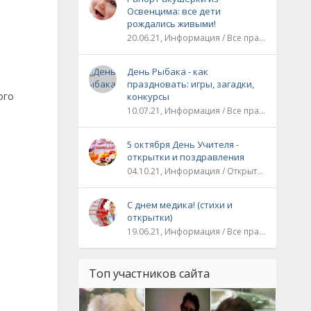
Освенцима: все дети
рождались живыми!
20.06.21, Информация / Все праздники / Рассказы и истории
День Рыбака - как
праздновать: игры, загадки,
ого
конкурсы
10.07.21, Информация / Все праздники
5 октября День Учителя -
открытки и поздравления
04.10.21, Информация / Открытки / Все праздники
С днем медика! (стихи и
открытки)
19.06.21, Информация / Все праздники
Топ участников сайта