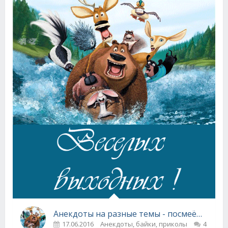
Анекдоты на разные темы - посмеёмся ! ))
17.06.2016
Анекдоты, байки, приколы
4