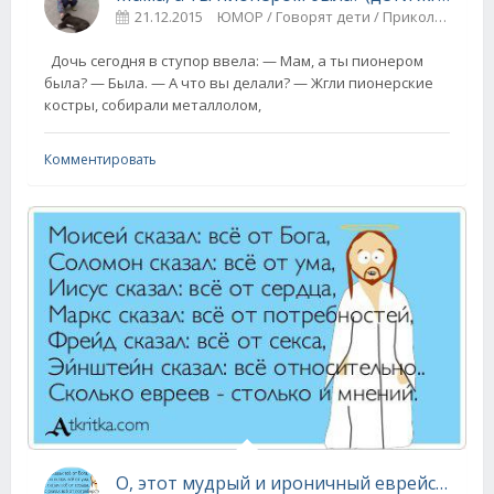
21.12.2015
ЮМОР / Говорят дети / Прикольные картинки
Дочь сегодня в ступор ввела: — Мам, а ты пионером
была? — Была. — А что вы делали? — Жгли пионерские
костры, собирали металлолом,
Комментировать
О, этот мудрый и ироничный еврейский юмор!