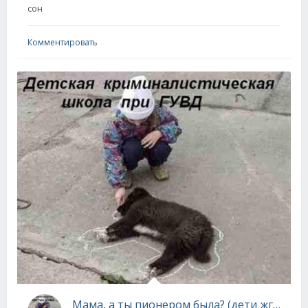
сон
Комментировать
Мама, а ты пионером была? (дети жгут)