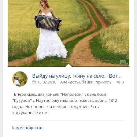
Выйду на улицу, гляну на село… Вот это я гульнула — село то не моё! (анекдоты)
13.02.2016
Анекдоты, байки, приколы
3
Вчера смешала коньяк "Наполеон" с коньяком
"Кутузов"… Наутро ощутила всю тяжесть войны 1812
года… Нет верных и неверных мужчин. Есть
застуканные и не
Комментировать