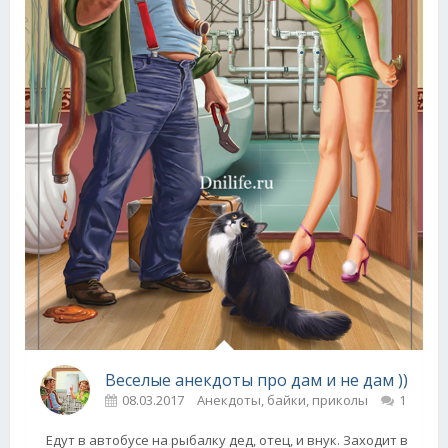
Веселые анекдоты про дам и не дам ))
08.03.2017
Анекдоты, байки, приколы
1
Едут в автобусе на рыбалку дед, отец, и внук. Заходит в