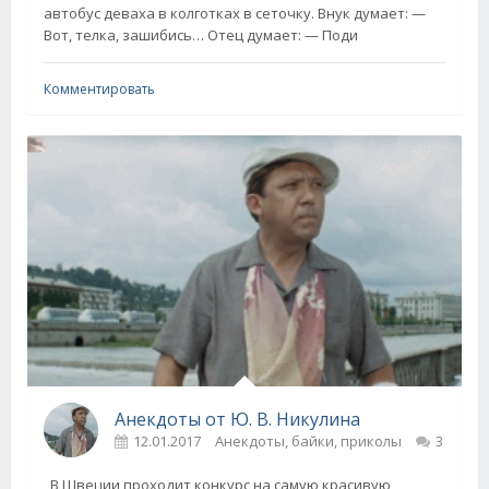
автобус деваха в колготках в сеточку. Внук думает: —
Вот, телка, зашибись… Отец думает: — Поди
Комментировать
Анекдоты от Ю. В. Никулина
12.01.2017
Анекдоты, байки, приколы
3
В Швеции проходит конкурс на самую красивую