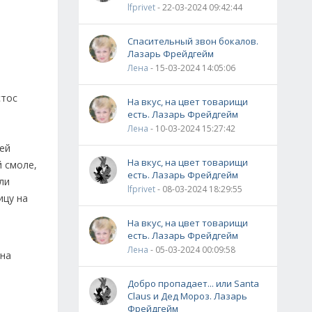
lfprivet
- 22-03-2024 09:42:44
Спасительный звон бокалов.
Лазарь Фрейдгейм
Лена
- 15-03-2024 14:05:06
стос
На вкус, на цвет товарищи
есть. Лазарь Фрейдгейм
Лена
- 10-03-2024 15:27:42
шей
На вкус, на цвет товарищи
й смоле,
есть. Лазарь Фрейдгейм
ли
lfprivet
- 08-03-2024 18:29:55
ицу на
На вкус, на цвет товарищи
есть. Лазарь Фрейдгейм
Лена
- 05-03-2024 00:09:58
она
Добро пропадает... или Santa
Claus и Дед Мороз. Лазарь
Фрейдгейм