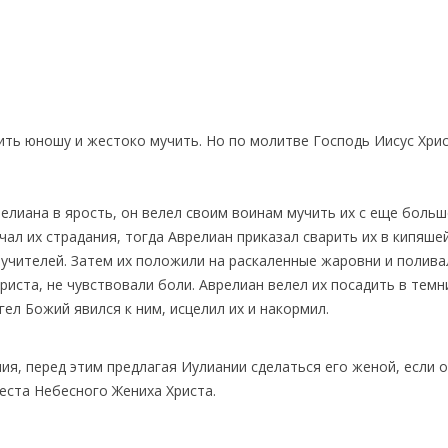
ить юношу и жестоко мучить. Но по молитве Господь Иисус Хри
елиана в ярость, он велел своим воинам мучить их с еще боль
чал их страдания, тогда Аврелиан приказал сварить их в кипяше
мучителей. Затем их положили на раскаленные жаровни и полива
риста, не чувствовали боли. Аврелиан велел их посадить в темн
гел Божий явился к ним, исцелил их и накормил.
я, перед этим предлагая Иулиании сделаться его женой, если 
еста Небесного Жениха Христа.