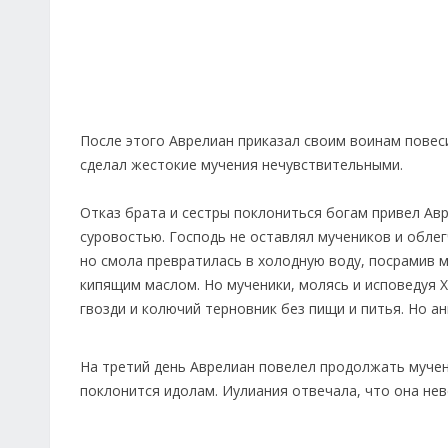
После этого Аврелиан приказал своим воинам повес
сделал жестокие мучения нечувствительными.
Отказ брата и сестры поклониться богам привел Авр
суровостью. Господь не оставлял мучеников и облег
но смола превратилась в холодную воду, посрамив 
кипящим маслом. Но мученики, молясь и исповедуя Х
гвозди и колючий терновник без пищи и питья. Но ан
На третий день Аврелиан повелел продолжать мучени
поклонится идолам. Иулиания отвечала, что она нев