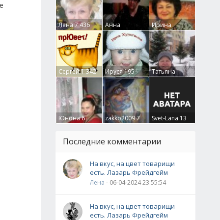
е
Лена
7 436
Анна
Ирина
Гумлевая
0
Бруцкая
41
Сергей
1 342
Ируся
195
Татьяна
Крючкова
0
Юнона
6
zakko2009
7
Svet-Lana
13
Последние комментарии
На вкус, на цвет товарищи
есть. Лазарь Фрейдгейм
Лена
- 06-04-2024 23:55:54
На вкус, на цвет товарищи
есть. Лазарь Фрейдгейм