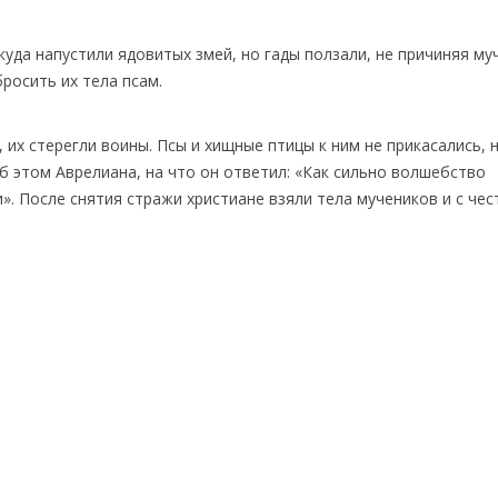
 куда напустили ядовитых змей, но гады ползали, не причиняя м
росить их тела псам.
их стерегли воины. Псы и хищные птицы к ним не прикасались, 
об этом Аврелиана, на что он ответил: «Как сильно волшебство
». После снятия стражи христиане взяли тела мучеников и с че