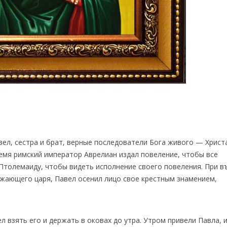
л, сестра и брат, верные последователи Бога живого — Христ
время римский император Аврелиан издал повеление, чтобы все
 Птолемаиду, чтобы видеть исполнение своего повеления. При в
езжающего царя, Павел осенил лицо свое крестным знамением,
л взять его и держать в оковах до утра. Утром привели Павла, 