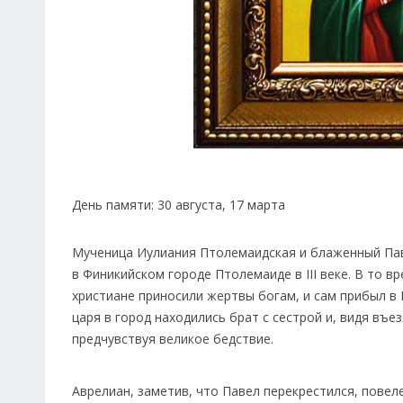
День памяти: 30 августа, 17 марта
Мученица Иулиания Птолемаидская и блаженный Паве
в Финикийском городе Птолемаиде в III веке. В то 
христиане приносили жертвы богам, и сам прибыл в
царя в город находились брат с сестрой и, видя въ
предчувствуя великое бедствие.
Аврелиан, заметив, что Павел перекрестился, повеле