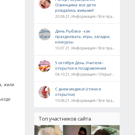
Освенцима: все дети
рождались живыми!
20.06.21, Информация / Все праздники / Рассказы и истории
День Рыбака - как
праздновать: игры, загадки,
конкурсы
10.07.21, Информация / Все праздники
5 октября День Учителя -
открытки и поздравления
04.10.21, Информация / Открытки / Все праздники
а, жили
С днем медика! (стихи и
открытки)
ъезде
19.06.21, Информация / Все праздники
Топ участников сайта
и