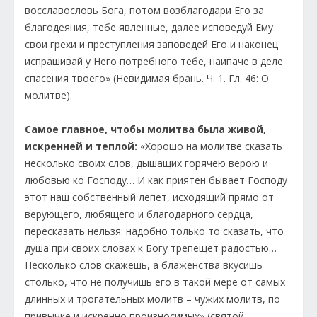
восславословь Бога, потом возблагодари Его за
благодеяния, тебе явленные, далее исповедуй Ему
свои грехи и преступления заповедей Его и наконец
испрашивай у Него потребного тебе, наипаче в деле
спасения твоего» (Невидимая брань. Ч. 1. Гл. 46: О
молитве).
Самое главное, чтобы молитва была живой,
искренней и теплой:
«Хорошо на молитве сказать
несколько своих слов, дышащих горячею верою и
любовью ко Господу… И как приятен бывает Господу
этот наш собственный лепет, исходящий прямо от
верующего, любящего и благодарного сердца,
пересказать нельзя: надобно только то сказать, что
душа при своих словах к Богу трепещет радостью…
Несколько слов скажешь, а блаженства вкусишь
столько, что не получишь его в такой мере от самых
длинных и трогательных молитв – чужих молитв, по
привычке и искренно произносимых» (святой