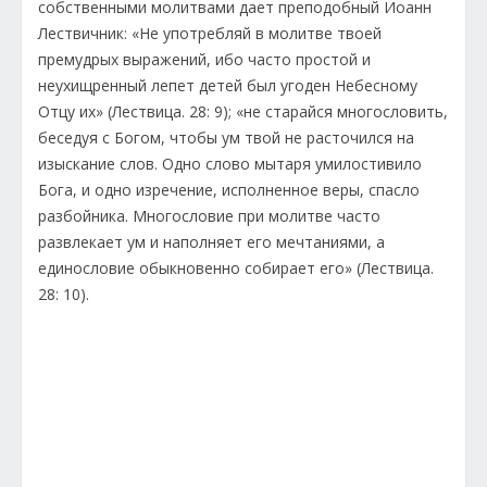
собственными молитвами дает преподобный Иоанн
Лествичник: «Не употребляй в молитве твоей
премудрых выражений, ибо часто простой и
неухищренный лепет детей был угоден Небесному
Отцу их» (Лествица. 28: 9); «не старайся многословить,
беседуя с Богом, чтобы ум твой не расточился на
изыскание слов. Одно слово мытаря умилостивило
Бога, и одно изречение, исполненное веры, спасло
разбойника. Многословие при молитве часто
развлекает ум и наполняет его мечтаниями, а
единословие обыкновенно собирает его» (Лествица.
28: 10).