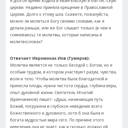
Я долгое время ходила в евангельскую и баптистскую
церкви. Недавно приняла крещение в Православной
Церкви. Долго к этому шла. Скажите, пожалуйста,
можно ли молиться Богу своими словами, как я
делала раньше, или же Бог слышит только (в чем я
сомневаюсь) те молитвы, которые написаны в
молитвословах?
Отвечает Иеромонах Иов (Гумеров):
Молитва является не только беседой с Богом, но и
особым трудом, в котором участвуют разум, чувства,
воля и тело. Чтобы молитва была благодатной и
принесла плоды, нужна чистота сердца, глубина веры,
опыт духовной жизни. Святитель Игнатий
(Брянчанинов) пишет: «Душа, начинающая путь
Божий, погружена в глубокое неведение всего
божественного и духовного, хотя б она была и
богата мудростью мира сего. По причине этого
неведения она не знает, как и сколько должно ей