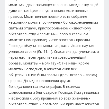
молиться. Для вспомоществования младенствующей
душе святая Церковь установила молитвенные
правила. Молитвенное правило есть собрание
нескольких молитв, сочиненных боговдохновенными
святыми отцами, приспособленное к известному
обстоятельству и времени» (Слово о келейном
молитвенном правиле). Даже апостолы просили
Господа: «Научи нас молиться, как и Иоанн научил
учеников своих» (Лк. 11: 1). Спаситель дал ученикам, а
через них – всем христианам совершеннейший
образец молитвы – молитву «Отче наш». Кроме
молитвы Господней, в апостольский век
общепринятыми были псалмы (греч. псалло – «пою»)
пророка Давида и песнопения других
богодухновенных гимнографов. В псалмах
славословили и благодарили Господа. Ими утешались
и возносили к Богу прошения во всех жизненных
обстоятельствах. К псалмопению призывает апостол