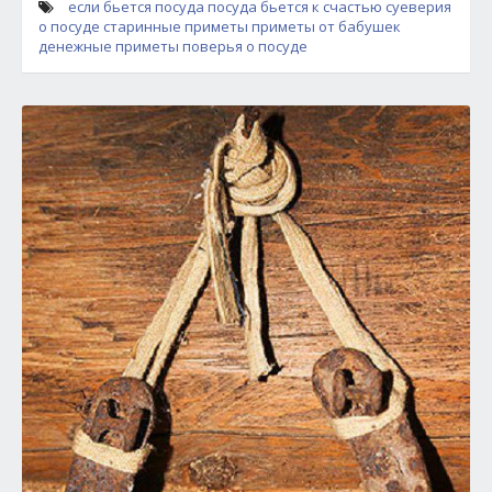
если бьется посуда
посуда бьется к счастью
суеверия
о посуде
старинные приметы
приметы от бабушек
денежные приметы
поверья о посуде