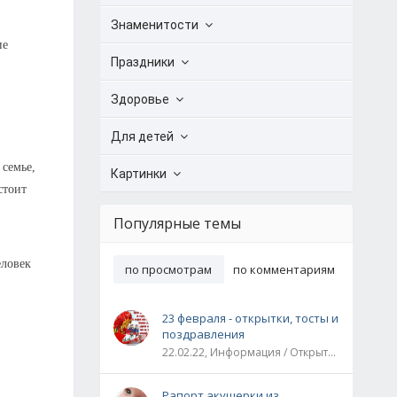
Знаменитости
ие
Праздники
Здоровье
Для детей
 семье,
Картинки
стоит
Популярные темы
еловек
по просмотрам
по комментариям
23 февраля - открытки, тосты и
поздравления
22.02.22, Информация / Открытки / Все праздники
Рапорт акушерки из