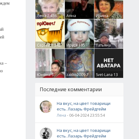
 ждем
Лена
7 436
Анна
Ирина
Гумлевая
0
Бруцкая
41
ый
шей
Сергей
1 342
Ируся
195
Татьяна
Крючкова
0
ка –
мо
Юнона
6
zakko2009
7
Svet-Lana
13
Последние комментарии
На вкус, на цвет товарищи
есть. Лазарь Фрейдгейм
Лена
- 06-04-2024 23:55:54
На вкус, на цвет товарищи
есть. Лазарь Фрейдгейм