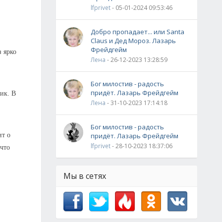
lfprivet
- 05-01-2024 09:53:46
Добро пропадает... или Santa
Claus и Дед Мороз. Лазарь
Фрейдгейм
з ярко
Лена
- 26-12-2023 13:28:59
Бог милостив - радость
придёт. Лазарь Фрейдгейм
ик. В
Лена
- 31-10-2023 17:14:18
Бог милостив - радость
ит о
придёт. Лазарь Фрейдгейм
lfprivet
- 28-10-2023 18:37:06
 что
Мы в сетях