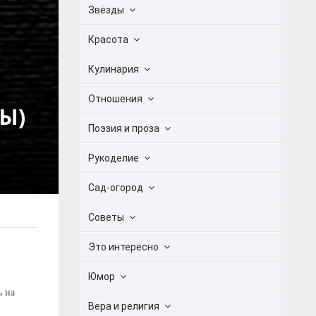
Звёзды
Красота
Кулинария
Отношения
Ы)
Поэзия и проза
Рукоделие
Сад-огород
Советы
Это интересно
Юмор
ь на
Вера и религия