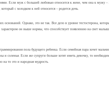
иями. Если муж с большей любовью относится к жене, чем она
к мужу –
 который с холодком к ней относится – родится дочь.
х оснований. Однако, это не так. Все дело в уровне тестостерона, котор
м характером он выше нормы, что способствует появлению на свет малы
граммирования пола будущего ребенка. Если семейная пара хочет мальчи
ны и соленья. Если же супруги больше хотят иметь девочку, то необходи
о на то это и народная мудрость.