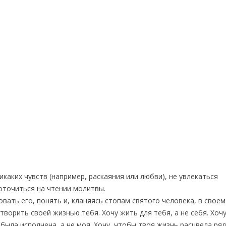
каких чувств (например, раскаяния или любви), не увлекаться
точиться на чтении молитвы.
вать его, понять и, кланяясь стопам святого человека, в своем
творить своей жизнью тебя. Хочу жить для тебя, а не себя. Хоч
 была исполнена, а не моя. Хочу, чтобы твоя жизнь расцвела ря