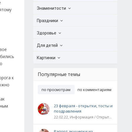
е
Знаменитости
вятому
Праздники
Здоровье
Для детей
ивое
обились
Картинки
ко
Популярные темы
орога к
можно
по просмотрам
по комментариям
как
нным
23 февраля - открытки, тосты и
поздравления
22.02.22, Информация / Открытки / Все праздники
Рапорт акушерки из