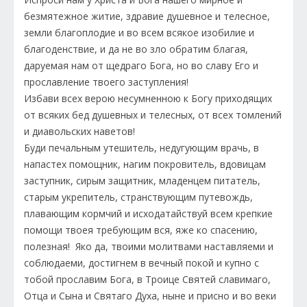
безмятежное житие, здравие душевное и телесное,
земли благоплодие и во всем всякое изобилие и
благоденствие, и да не во зло обратим благая,
даруемая нам от щедраго Бога, но во славу Его и
прославление твоего заступления!
Избави всех верою несумненною к Богу приходящих
от всяких бед душевных и телесных, от всех томлений
и диавольских наветов!
Буди печальным утешитель, недугующим врачь, в
напастех помощник, нагим покровитель, вдовицам
заступник, сирым защитник, младенцем питатель,
старым укрепитель, странствующим путевождь,
плавающим кормчий и исходатайствуй всем крепкие
помощи твоея требующим вся, яже ко спасению,
полезная! Яко да, твоими молитвами наставляеми и
соблюдаеми, достигнем в вечный покой и купно с
тобой прославим Бога, в Троице Святей славимаго,
Отца и Сына и Святаго Духа, ныне и присно и во веки