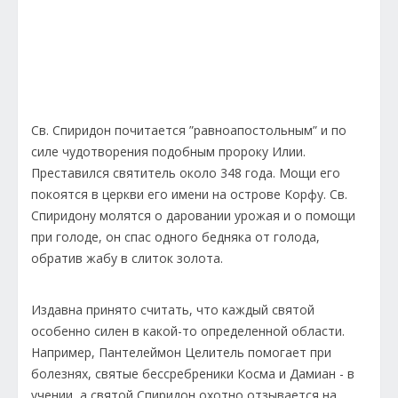
Св. Спиридон почитается ”равноапостольным” и по
силе чудотворения подобным пророку Илии.
Преставился святитель около 348 года. Мощи его
покоятся в церкви его имени на острове Корфу. Св.
Спиридону молятся о даровании урожая и о помощи
при голоде, он спас одного бедняка от голода,
обратив жабу в слиток золота.
Издавна принято считать, что каждый святой
особенно силен в какой-то определенной области.
Например, Пантелеймон Целитель помогает при
болезнях, святые бессребреники Косма и Дамиан - в
учении, а святой Спиридон охотно отзывается на