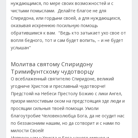
нуждающимся, по мере своих возможностей и с
чистыми помыслами. Делайте благое не для
Спиридона, или гордыни своей, а для нуждающихся,
оказывая искреннюю посильную помощь
обратившимся к вам. "Ведь кто затыкает ухо свое от
вопля бедного, тот и сам будет вопить, – и не будет
услышан"
Молитва святому Спиридону
Тримифунтскому чудотворцу
О всеблаженный святителю Спиридоне, великий
угодниче Христов и преславный чудотворче!
Предстояй на Небеси Престолу Божию с лики Ангел,
призри милостивым оком на предстоящия зде люди и
просящии сильныя твоей помощи. Умоли
благоутробие Человеколюбца Бога, да не осудит нас
по беззакониим нашим, но да сотворит и с нами по
милости Своей!
Испроси нам у Христа и Бога нашего мирное и