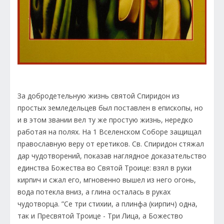
За добродетельную жизнь святой Спиридон из
простых земледельцев был поставлен в епископы, но
и в этом звании вел ту же простую жизнь, нередко
работая на полях. На 1 Вселенском Соборе защищал
православную веру от еретиков. Св. Спиридон стяжал
дар чудотворений, показав наглядное доказательство
единства Божества во Святой Троице: взял в руки
кирпич и сжал его, мгновенно вышел из него огонь,
вода потекла вниз, а глина осталась в руках
чудотворца. ”Cе три стихии, а плинфа (кирпич) одна,
так и Пресвятой Троице - Три Лица, а Божество