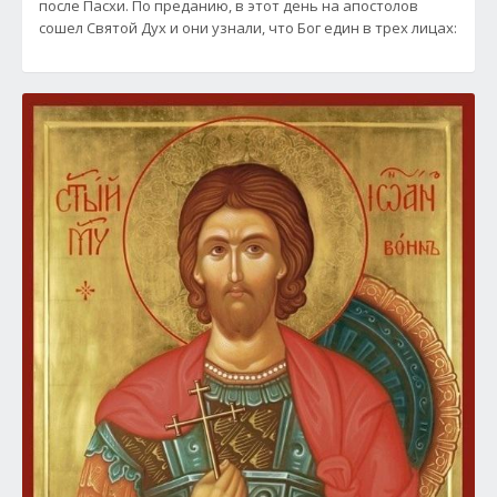
после Пасхи. По преданию, в этот день на апостолов
сошел Святой Дух и они узнали, что Бог един в трех лицах: