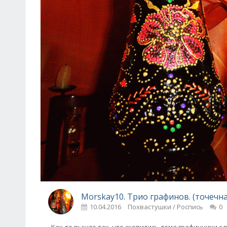
Morskay10. Трио графинов. (точечна
10.04.2016
Похвастушки / Роспись
0