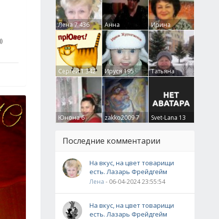
Лена
7 436
Анна
Ирина
Гумлевая
0
Бруцкая
41
)
Сергей
1 342
Ируся
195
Татьяна
Крючкова
0
Юнона
6
zakko2009
7
Svet-Lana
13
Последние комментарии
На вкус, на цвет товарищи
есть. Лазарь Фрейдгейм
Лена
- 06-04-2024 23:55:54
На вкус, на цвет товарищи
есть. Лазарь Фрейдгейм