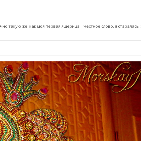
но такую же, как моя первая ящерица! Честное слово, я старалась :)