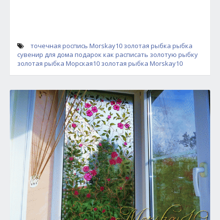
точечная роспись
Morskay10
золотая рыбка
рыбка
сувенир для дома
подарок
как расписать золотую рыбку
золотая рыбка Морская10
золотая рыбка Morskay10