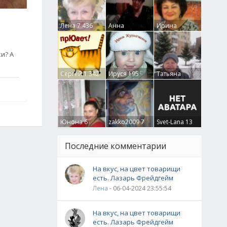
Лена
7 436
Анна
Ирина
Гумлевая
0
Бруцкая
41
и? А
Сергей
1 342
Ируся
195
Татьяна
Крючкова
0
Юнона
6
zakko2009
7
Svet-Lana
13
Последние комментарии
На вкус, на цвет товарищи
есть. Лазарь Фрейдгейм
Лена
- 06-04-2024 23:55:54
На вкус, на цвет товарищи
есть. Лазарь Фрейдгейм