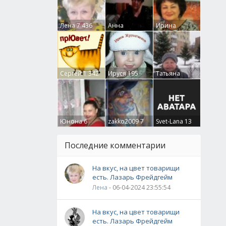
Лена
7 436
Анна
Ирина
Гумлевая
0
Бруцкая
41
Сергей
1 342
Ируся
195
Татьяна
Крючкова
0
Юнона
6
zakko2009
7
Svet-Lana
13
Последние комментарии
На вкус, на цвет товарищи
есть. Лазарь Фрейдгейм
Лена
- 06-04-2024 23:55:54
На вкус, на цвет товарищи
есть. Лазарь Фрейдгейм