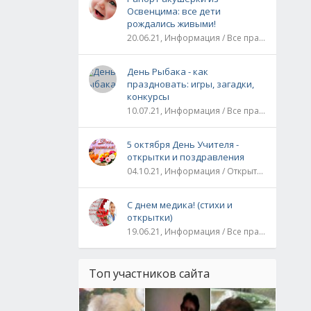
Освенцима: все дети
рождались живыми!
20.06.21, Информация / Все праздники / Рассказы и истории
День Рыбака - как
праздновать: игры, загадки,
конкурсы
10.07.21, Информация / Все праздники
5 октября День Учителя -
открытки и поздравления
04.10.21, Информация / Открытки / Все праздники
С днем медика! (стихи и
открытки)
19.06.21, Информация / Все праздники
Топ участников сайта