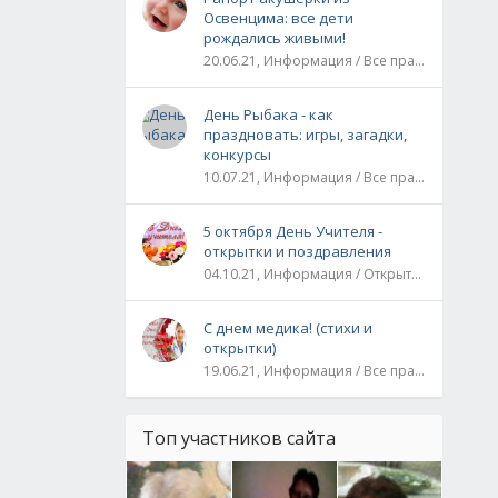
Освенцима: все дети
рождались живыми!
20.06.21, Информация / Все праздники / Рассказы и истории
День Рыбака - как
праздновать: игры, загадки,
конкурсы
10.07.21, Информация / Все праздники
5 октября День Учителя -
открытки и поздравления
04.10.21, Информация / Открытки / Все праздники
С днем медика! (стихи и
открытки)
19.06.21, Информация / Все праздники
Топ участников сайта