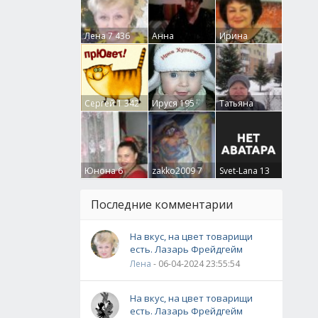
Лена
7 436
Анна
Ирина
Гумлевая
0
Бруцкая
41
Сергей
1 342
Ируся
195
Татьяна
Крючкова
0
Юнона
6
zakko2009
7
Svet-Lana
13
Последние комментарии
На вкус, на цвет товарищи
есть. Лазарь Фрейдгейм
Лена
- 06-04-2024 23:55:54
На вкус, на цвет товарищи
есть. Лазарь Фрейдгейм