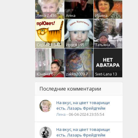
Лена
7 436
Анна
Ирина
Гумлевая
0
Бруцкая
41
Сергей
1 342
Ируся
195
Татьяна
Крючкова
0
Юнона
6
zakko2009
7
Svet-Lana
13
Последние комментарии
На вкус, на цвет товарищи
есть. Лазарь Фрейдгейм
Лена
- 06-04-2024 23:55:54
На вкус, на цвет товарищи
есть. Лазарь Фрейдгейм