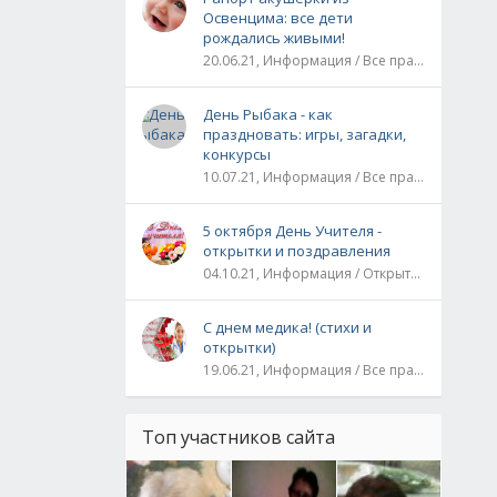
Освенцима: все дети
рождались живыми!
20.06.21, Информация / Все праздники / Рассказы и истории
День Рыбака - как
праздновать: игры, загадки,
конкурсы
10.07.21, Информация / Все праздники
5 октября День Учителя -
открытки и поздравления
04.10.21, Информация / Открытки / Все праздники
С днем медика! (стихи и
открытки)
19.06.21, Информация / Все праздники
Топ участников сайта