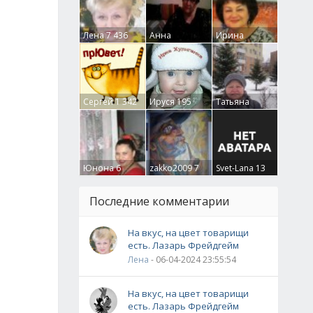
Лена
7 436
Анна
Ирина
Гумлевая
0
Бруцкая
41
Сергей
1 342
Ируся
195
Татьяна
Крючкова
0
Юнона
6
zakko2009
7
Svet-Lana
13
Последние комментарии
На вкус, на цвет товарищи
есть. Лазарь Фрейдгейм
Лена
- 06-04-2024 23:55:54
На вкус, на цвет товарищи
есть. Лазарь Фрейдгейм