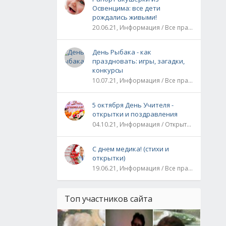
Освенцима: все дети
рождались живыми!
20.06.21, Информация / Все праздники / Рассказы и истории
День Рыбака - как
праздновать: игры, загадки,
конкурсы
10.07.21, Информация / Все праздники
5 октября День Учителя -
открытки и поздравления
04.10.21, Информация / Открытки / Все праздники
С днем медика! (стихи и
открытки)
19.06.21, Информация / Все праздники
Топ участников сайта