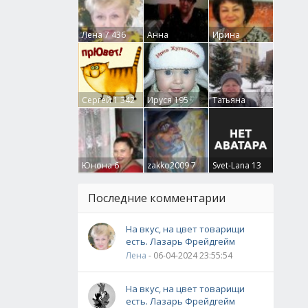
Лена
7 436
Анна
Ирина
Гумлевая
0
Бруцкая
41
Сергей
1 342
Ируся
195
Татьяна
Крючкова
0
Юнона
6
zakko2009
7
Svet-Lana
13
Последние комментарии
На вкус, на цвет товарищи
есть. Лазарь Фрейдгейм
Лена
- 06-04-2024 23:55:54
На вкус, на цвет товарищи
есть. Лазарь Фрейдгейм