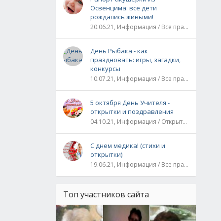
Освенцима: все дети
рождались живыми!
20.06.21, Информация / Все праздники / Рассказы и истории
День Рыбака - как
праздновать: игры, загадки,
конкурсы
10.07.21, Информация / Все праздники
5 октября День Учителя -
открытки и поздравления
04.10.21, Информация / Открытки / Все праздники
С днем медика! (стихи и
открытки)
19.06.21, Информация / Все праздники
Топ участников сайта