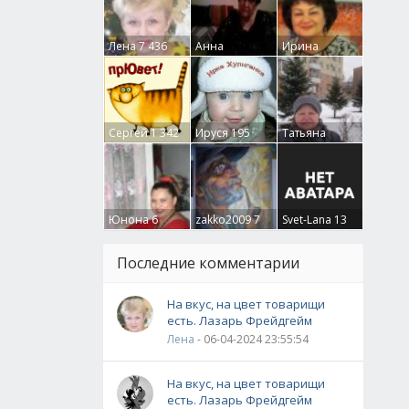
Лена
7 436
Анна
Ирина
Гумлевая
0
Бруцкая
41
Сергей
1 342
Ируся
195
Татьяна
Крючкова
0
Юнона
6
zakko2009
7
Svet-Lana
13
Последние комментарии
На вкус, на цвет товарищи
есть. Лазарь Фрейдгейм
Лена
- 06-04-2024 23:55:54
На вкус, на цвет товарищи
есть. Лазарь Фрейдгейм