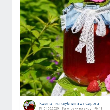
Компот из клубники от Серёги
01.06.2020
Заготовки на зиму
13