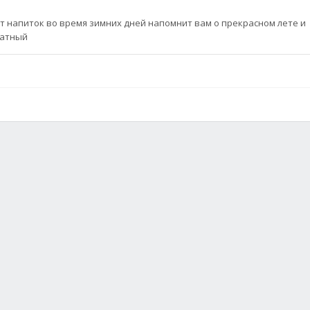
т напиток во время зимних дней напомнит вам о прекрасном лете и
матный