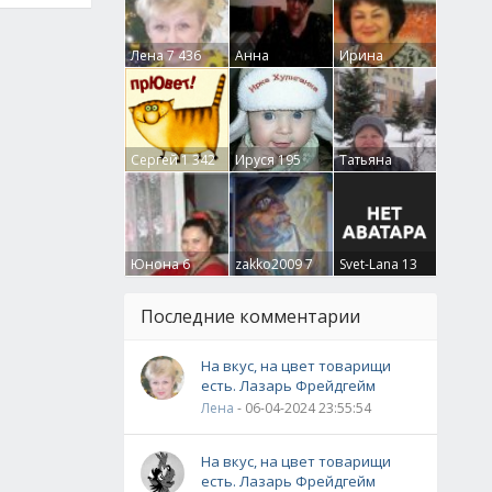
Лена
7 436
Анна
Ирина
Гумлевая
0
Бруцкая
41
Сергей
1 342
Ируся
195
Татьяна
Крючкова
0
Юнона
6
zakko2009
7
Svet-Lana
13
Последние комментарии
На вкус, на цвет товарищи
есть. Лазарь Фрейдгейм
Лена
- 06-04-2024 23:55:54
На вкус, на цвет товарищи
есть. Лазарь Фрейдгейм