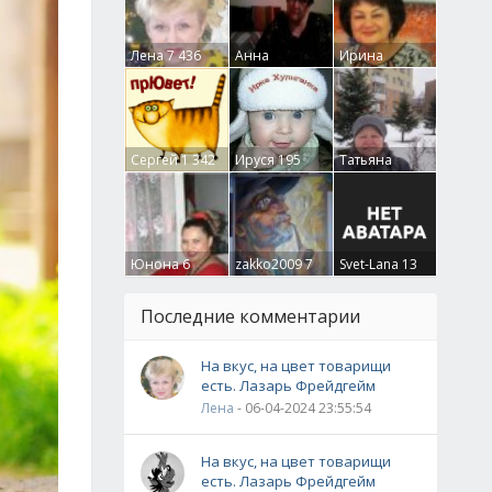
Лена
7 436
Анна
Ирина
Гумлевая
0
Бруцкая
41
Сергей
1 342
Ируся
195
Татьяна
Крючкова
0
Юнона
6
zakko2009
7
Svet-Lana
13
Последние комментарии
На вкус, на цвет товарищи
есть. Лазарь Фрейдгейм
Лена
- 06-04-2024 23:55:54
На вкус, на цвет товарищи
есть. Лазарь Фрейдгейм