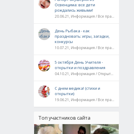
Освенцима: все дети
рождались живыми!
20.06.21, Информация / Все праздники / Рассказы и истории
День Рыбака - как
праздновать: игры, загадки,
конкурсы
10.07.21, Информация / Все праздники
5 октября День Учителя -
открытки и поздравления
04.10.21, Информация / Открытки / Все праздники
С днем медика! (стихи и
открытки)
19.06.21, Информация / Все праздники
Топ участников сайта