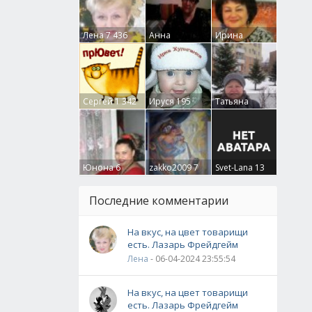
Лена
7 436
Анна
Ирина
Гумлевая
0
Бруцкая
41
Сергей
1 342
Ируся
195
Татьяна
Крючкова
0
Юнона
6
zakko2009
7
Svet-Lana
13
Последние комментарии
На вкус, на цвет товарищи
есть. Лазарь Фрейдгейм
Лена
- 06-04-2024 23:55:54
На вкус, на цвет товарищи
есть. Лазарь Фрейдгейм