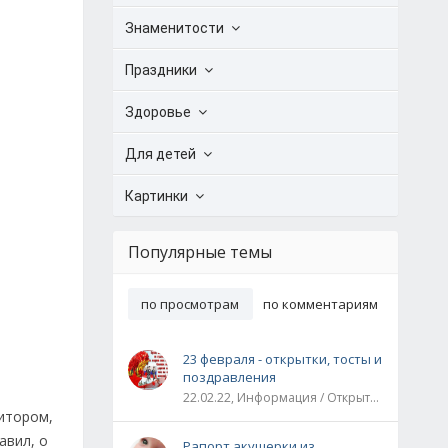
Знаменитости
Праздники
Здоровье
Для детей
Картинки
Популярные темы
по просмотрам
по комментариям
23 февраля - открытки, тосты и
поздравления
22.02.22, Информация / Открытки / Все праздники
итором,
авил, о
Рапорт акушерки из