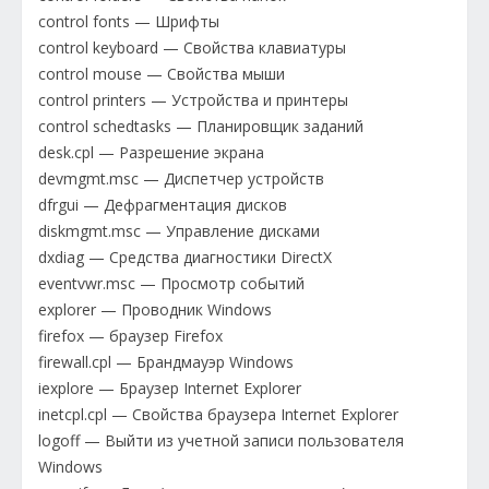
control fonts — Шрифты
control keyboard — Свойства клавиатуры
control mouse — Свойства мыши
control printers — Устройства и принтеры
control schedtasks — Планировщик заданий
desk.cpl — Разрешение экрана
devmgmt.msc — Диспетчер устройств
dfrgui — Дефрагментация дисков
diskmgmt.msc — Управление дисками
dxdiag — Средства диагностики DirectX
eventvwr.msc — Просмотр событий
explorer — Проводник Windows
firefox — браузер Firefox
firewall.cpl — Брандмауэр Windows
iexplore — Браузер Internet Explorer
inetcpl.cpl — Свойства браузера Internet Explorer
logoff — Выйти из учетной записи пользователя
Windows