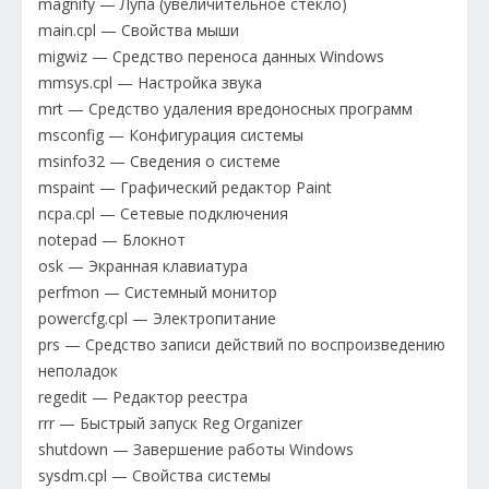
magnify — Лупа (увеличительное стекло)
main.cpl — Свойства мыши
migwiz — Средство переноса данных Windows
mmsys.cpl — Настройка звука
mrt — Средство удаления вредоносных программ
msconfig — Конфигурация системы
msinfo32 — Сведения о системе
mspaint — Графический редактор Paint
ncpa.cpl — Сетевые подключения
notepad — Блокнот
osk — Экранная клавиатура
perfmon — Системный монитор
powercfg.cpl — Электропитание
prs — Средство записи действий по воспроизведению
неполадок
regedit — Редактор реестра
rrr — Быстрый запуск Reg Organizer
shutdown — Завершение работы Windows
sysdm.cpl — Свойства системы