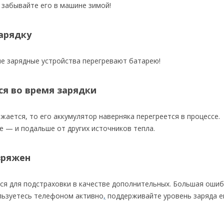
 забывайте его в машине зимой!
арядку
е зарядные устройства перегревают батарею!
ся во время зарядки
жается, то его аккумулятор наверняка перегреется в процессе.
е — и подальше от других источников тепла.
зряжен
тся для подстраховки в качестве дополнительных. Большая оши
льзуетесь телефоном активно
,
поддерживайте уровень заряда е