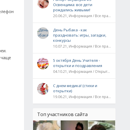
Освенцима: все дети
рождались живыми!
телефон
20.06.21, Информация / Все праздники / Рассказы и истории
День Рыбака - как
праздновать: игры, загадки,
конкурсы
10.07.21, Информация / Все праздники
еи.
о чаще
5 октября День Учителя -
открытки и поздравления
04.10.21, Информация / Открытки / Все праздники
С днем медика! (стихи и
открытки)
19.06.21, Информация / Все праздники
Топ участников сайта