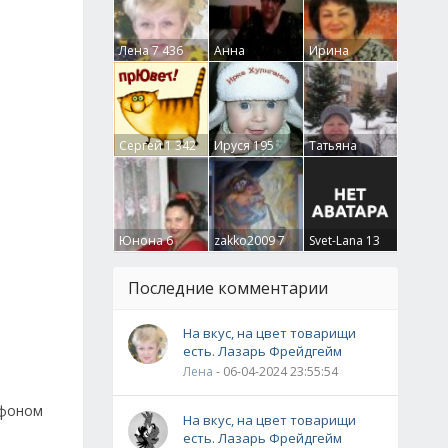
Лена
7 436
Анна
Ирина
Гумлевая
0
Бруцкая
41
Сергей
1 342
Ируся
195
Татьяна
Крючкова
0
Юнона
6
zakko2009
7
Svet-Lana
13
Последние комментарии
На вкус, на цвет товарищи
есть. Лазарь Фрейдгейм
Лена
- 06-04-2024 23:55:54
ефоном
На вкус, на цвет товарищи
есть. Лазарь Фрейдгейм