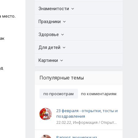
Знаменитости
а место.
Праздники
Здоровье
ак
Для детей
Картинки
од
Популярные темы
по просмотрам
по комментариям
23 февраля - открытки, тосты и
поздравления
22.02.22, Информация / Открытки / Все праздники
Рапорт акушерки из