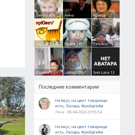
Лена
7 436
Анна
Ирина
Гумлевая
0
Бруцкая
41
Сергей
1 342
Ируся
195
Татьяна
Крючкова
0
Юнона
6
zakko2009
7
Svet-Lana
13
Последние комментарии
На вкус, на цвет товарищи
есть. Лазарь Фрейдгейм
Лена
- 06-04-2024 23:55:54
На вкус, на цвет товарищи
есть. Лазарь Фрейдгейм