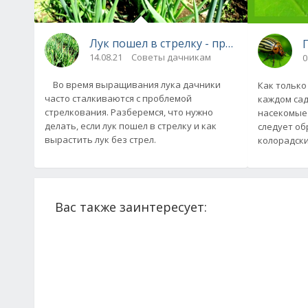
Лук пошел в стрелку - причины и реше
14.08.21
Советы дачникам
0
Во время выращивания лука дачники
Как только
часто сталкиваются с проблемой
каждом сад
стрелкования. Разберемся, что нужно
насекомые 
делать, если лук пошел в стрелку и как
следует об
вырастить лук без стрел.
колорадски
Вас также заинтересует: