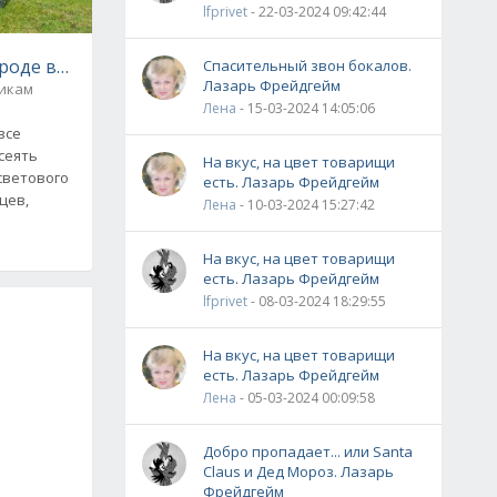
lfprivet
- 22-03-2024 09:42:44
ороде во второй половине марта
Спасительный звон бокалов.
и жуками
Лазарь Фрейдгейм
икам
Лена
- 15-03-2024 14:05:06
все
сеять
На вкус, на цвет товарищи
светового
есть. Лазарь Фрейдгейм
цев,
Лена
- 10-03-2024 15:27:42
На вкус, на цвет товарищи
есть. Лазарь Фрейдгейм
lfprivet
- 08-03-2024 18:29:55
На вкус, на цвет товарищи
есть. Лазарь Фрейдгейм
Лена
- 05-03-2024 00:09:58
Добро пропадает... или Santa
Claus и Дед Мороз. Лазарь
Фрейдгейм