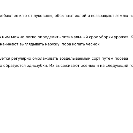
тгребают землю от луковицы, обсыпают золой и возвращают землю н
 По ним можно легко определить оптимальный срок уборки урожая. К
 начинают выглядывать наружу, пора копать чеснок.
уется регулярно омолаживать возделываемый сорт путем посева
их образуются однозубки. Их высаживают осенью и на следующий г