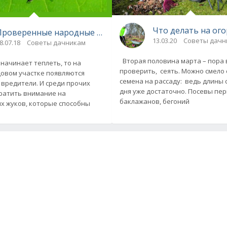
Что делать на ог
ние проблемы
Проверенные народные способы борьбы с колорадским
13.03.20
Советы дачн
8.07.18
Советы дачникам
Вторая половина марта – пора 
 начинает теплеть, то на
проверить, сеять. Можно смело 
овом участке появляются
семена на рассаду: ведь длины 
вредители. И среди прочих
дня уже достаточно. Посевы пер
ратить внимание на
баклажанов, бегоний
х жуков, которые способны