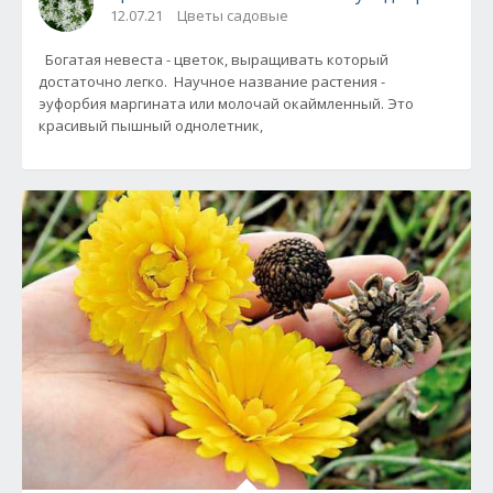
12.07.21
Цветы садовые
Богатая невеста - цветок, выращивать который
достаточно легко. Научное название растения -
эуфорбия маргината или молочай окаймленный. Это
красивый пышный однолетник,