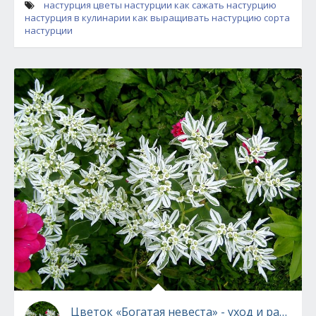
настурция
цветы настурции
как сажать настурцию
настурция в кулинарии
как выращивать настурцию
сорта
настурции
Цветок «Богатая невеста» - уход и размно