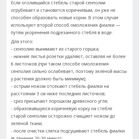
Если оголившийся стебель старой сенполии
огрубевает и становится коричневым, он уже не
способен образовать новые корни. В этом случае
используют второй способ омоложения фиалки —
путём укоренения подрезанного стебля в воде.
Для этого:
- сенполию вынимают из старого горшка;
- нижние листья розетки удаляют, оставляя не более
6 листочков (при таком способе омоложения
сенполия сильно ослабевает, поэтому зелёной массы
у растения должно быть минимум);
- острым ножом отсекают стебель фиалки на
расстоянии 3 см ниже последних листочков;
- срез присыпают порошком древесного угля;
- образовавшуюся коричневую корку на стебле
старой сенполии осторожно счищают ножом до
зелёной ткани;
- после очистки слегка подсушивают стебель фиалки
(в течении 20-30 минут);