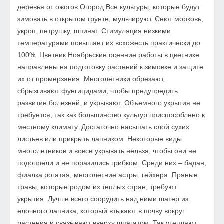
деревья от ожогов Огород Все культуры, которые будут
зимовать в открытом грунте, мульчируют. Сеют морковь,
укроп, петрушку, шпинат. Стимуляция низкими
температурами повышает их всхожесть практически до
100%. Цветник Ноябрьские осенние работы в цветнике
направлены на подготовку растений к зимовке и защите
их от промерзания. Многолетники обрезают,
сбрызгивают фунгицидами, чтобы предупредить
развитие болезней, и укрывают. Объемного укрытия не
требуется, так как большинство культур приспособлено к
местному климату. Достаточно насыпать слой сухих
листьев или прикрыть лапником. Некоторые виды
многолетников и вовсе укрывать нельзя, чтобы они не
подопрели и не поразились грибком. Среди них – бадан,
фиалка рогатая, многолетние астры, гейхера. Пряные
травы, которые родом из теплых стран, требуют
укрытия. Лучше всего соорудить над ними шатер из
елочного лапника, который втыкают в почву вокруг
растения и связывают вверху шпагатом. Так утепляют