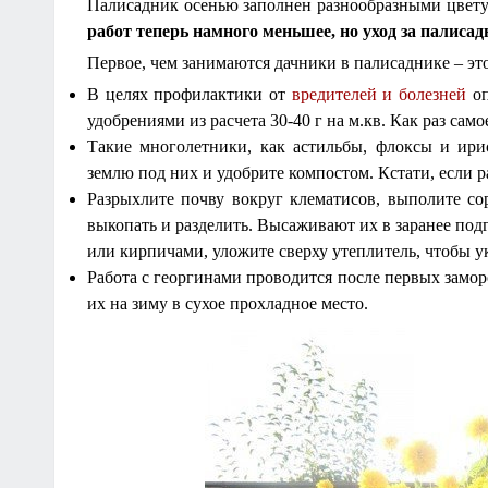
Палисадник осенью заполнен разнообразными цвет
работ теперь намного меньшее, но уход за палиса
Первое, чем занимаются дачники в палисаднике – эт
В целях профилактики от
вредителей и болезней
оп
удобрениями из расчета 30-40 г на м.кв. Как раз сам
Такие многолетники, как астильбы, флоксы и ири
землю под них и удобрите компостом. Кстати, если ра
Разрыхлите почву вокруг клематисов, выполите с
выкопать и разделить. Высаживают их в заранее под
или кирпичами, уложите сверху утеплитель, чтобы у
Работа с георгинами проводится после первых замор
их на зиму в сухое прохладное место.