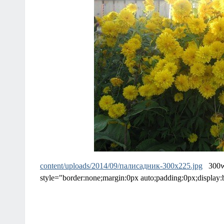
content/uploads/2014/09/палисадник-300x225.jpg
300
style="border:none;margin:0px auto;padding:0px;display