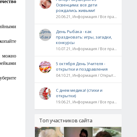
ичество
Освенцима: все дети
рождались живыми!
20.06.21, Информация / Все праздники / Рассказы и истории
лийными
День Рыбака - как
праздновать: игры, загадки,
копайте
конкурсы
10.07.21, Информация / Все праздники
ы можно
 рейками
5 октября День Учителя -
открытки и поздравления
04.10.21, Информация / Открытки / Все праздники
 уберите
С днем медика! (стихи и
открытки)
19.06.21, Информация / Все праздники
Топ участников сайта