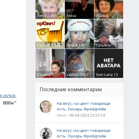
Лена
7 436
Анна
Ирина
Гумлевая
0
Бруцкая
41
Сергей
1 342
Ируся
195
Татьяна
Крючкова
0
Юнона
6
zakko2009
7
Svet-Lana
13
Последние комментарии
te.ru/wp-
800w"
На вкус, на цвет товарищи
есть. Лазарь Фрейдгейм
Лена
- 06-04-2024 23:55:54
На вкус, на цвет товарищи
есть. Лазарь Фрейдгейм