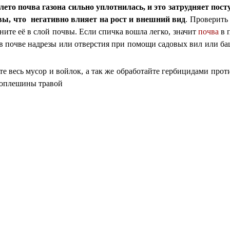
 лето почва газона сильно уплотнилась, и это затрудняет пос
авы, что негативно влияет на рост и внешний вид
. Проверить
ните её в слой почвы. Если спичка вошла легко, значит
почва
в 
е в почве надрезы или отверстия при помощи садовых вил или б
те весь мусор и войлок, а так же обработайте гербицидами прот
проплешины травой