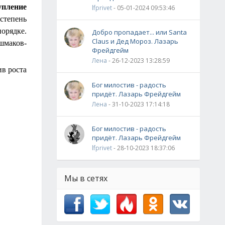
тупление
lfprivet
- 05-01-2024 09:53:46
 степень
порядке.
Добро пропадает... или Santa
Claus и Дед Мороз. Лазарь
ашмаков-
Фрейдгейм
Лена
- 26-12-2023 13:28:59
ив роста
Бог милостив - радость
придёт. Лазарь Фрейдгейм
Лена
- 31-10-2023 17:14:18
Бог милостив - радость
придёт. Лазарь Фрейдгейм
lfprivet
- 28-10-2023 18:37:06
Мы в сетях