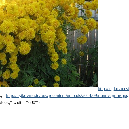
http://legkovmes
w,
http://legkovmeste.ru/wp-content/uploads/2014/09/палисадник.jpg
:block;" width="600">