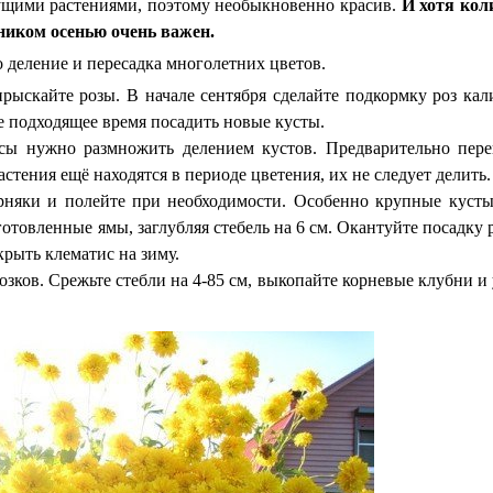
ущими растениями, поэтому необыкновенно красив.
И хотя кол
дником осенью очень важен.
о деление и пересадка многолетних цветов.
рыскайте розы. В начале сентября сделайте подкормку роз ка
ое подходящее время посадить новые кусты.
сы нужно размножить делением кустов. Предварительно пере
стения ещё находятся в периоде цветения, их не следует делить.
орняки и полейте при необходимости. Особенно крупные куст
готовленные ямы, заглубляя стебель на 6 см. Окантуйте посадку
крыть клематис на зиму.
озков. Срежьте стебли на 4-85 см, выкопайте корневые клубни и