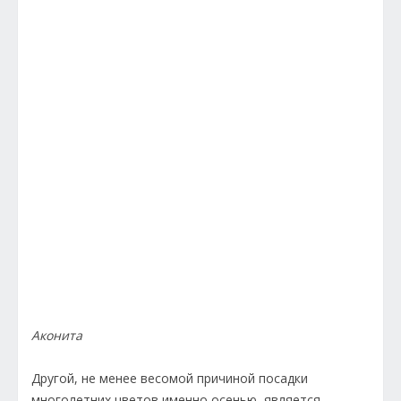
Аконита
Другой, не менее весомой причиной посадки
многолетних цветов именно осенью, является