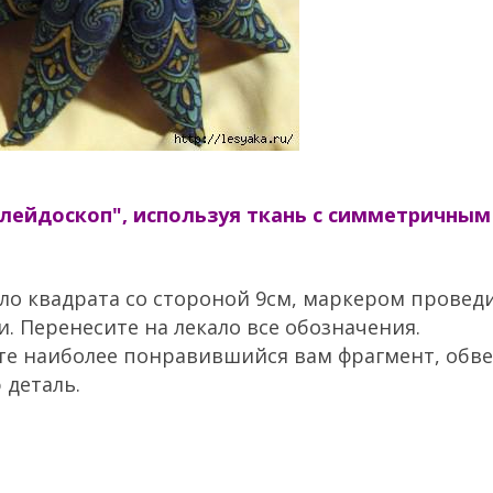
алейдоскоп", используя ткань с симметричным
ало квадрата со стороной 9см, маркером провед
и. Перенесите на лекало все обозначения.
ите наиболее понравившийся вам фрагмент, обв
 деталь.