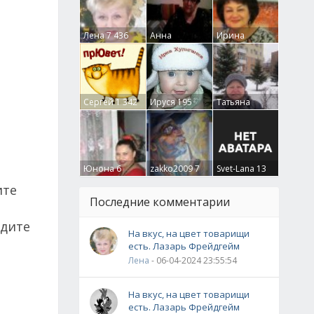
Лена
7 436
Анна
Ирина
Гумлевая
0
Бруцкая
41
Сергей
1 342
Ируся
195
Татьяна
Крючкова
0
Юнона
6
zakko2009
7
Svet-Lana
13
ите
Последние комментарии
едите
На вкус, на цвет товарищи
есть. Лазарь Фрейдгейм
Лена
- 06-04-2024 23:55:54
На вкус, на цвет товарищи
есть. Лазарь Фрейдгейм