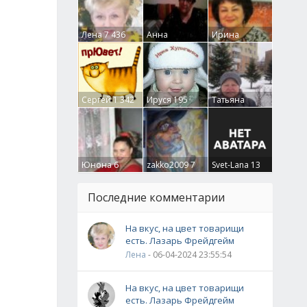
Лена
7 436
Анна
Ирина
Гумлевая
0
Бруцкая
41
Сергей
1 342
Ируся
195
Татьяна
Крючкова
0
Юнона
6
zakko2009
7
Svet-Lana
13
Последние комментарии
На вкус, на цвет товарищи
есть. Лазарь Фрейдгейм
Лена
- 06-04-2024 23:55:54
На вкус, на цвет товарищи
есть. Лазарь Фрейдгейм