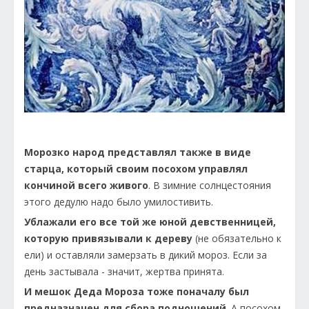
Морозко народ представлял также в виде
старца, который своим посохом управлял
кончиной всего живого
. В зимние солнцестояния
этого дедулю надо было умилостивить.
Ублажали его все той же юной девственницей,
которую привязывали к дереву
(не обязательно к
ели) и оставляли замерзать в дикий мороз. Если за
день застывала - значит, жертва принята.
И мешок Деда Мороза тоже поначалу был
предназначен для сбора подношений
. А посохом