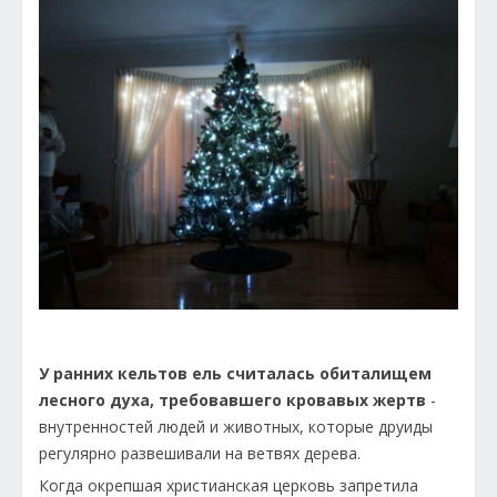
У ранних кельтов ель считалась обиталищем
лесного духа, требовавшего кровавых жертв
-
внутренностей людей и животных, которые друиды
регулярно развешивали на ветвях дерева.
Когда окрепшая христианская церковь запретила