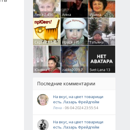
Лена
7 436
Анна
Ирина
Гумлевая
0
Бруцкая
41
Сергей
1 342
Ируся
195
Татьяна
Крючкова
0
Юнона
6
zakko2009
7
Svet-Lana
13
Последние комментарии
На вкус, на цвет товарищи
есть. Лазарь Фрейдгейм
Лена
- 06-04-2024 23:55:54
На вкус, на цвет товарищи
есть. Лазарь Фрейдгейм