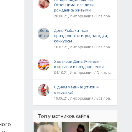
Освенцима: все дети
рождались живыми!
20.06.21, Информация / Все праздники / Рассказы и истории
День Рыбака - как
праздновать: игры, загадки,
конкурсы
10.07.21, Информация / Все праздники
5 октября День Учителя -
открытки и поздравления
04.10.21, Информация / Открытки / Все праздники
С днем медика! (стихи и
открытки)
19.06.21, Информация / Все праздники
Топ участников сайта
ного
ать