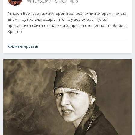
10.10.2017
Стихи
0
Андрей Вознесенский Андрей Вознесенский Вечером, ночью,
днём и с утра благодарю, что не умер вчера. Пулей
противника сбита свеча. Благодарю за священность обряда.
Враг по
Комментировать