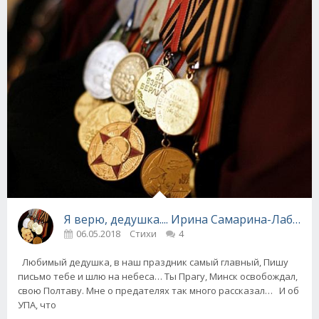
Я верю, дедушка.... Ирина Самарина-Лабири
06.05.2018
Стихи
4
Любимый дедушка, в наш праздник самый главный, Пишу
письмо тебе и шлю на небеса… Ты Прагу, Минск освобождал,
свою Полтаву. Мне о предателях так много рассказал… И об
УПА, что