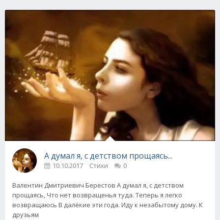
А думал я, с детством прощаясь...
10.10.2017
Стихи
0
Валентин Дмитриевич Берестов А думал я, с детством
прощаясь, Что нет возвращенья туда. Теперь я легко
возвращаюсь В далёкие эти года. Иду к незабытому дому. К
друзьям