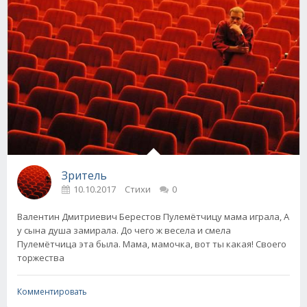
Зритель
10.10.2017
Стихи
0
Валентин Дмитриевич Берестов Пулемётчицу мама играла, А
у сына душа замирала. До чего ж весела и смела
Пулемётчица эта была. Мама, мамочка, вот ты какая! Своего
торжества
Комментировать