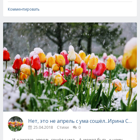
Комментировать
Нет, это не апрель с ума сошёл...Ирина Сам
25.04.2018
Стихи
0
И, кажется, апрель сошёл с ума… А, может быть, к нему