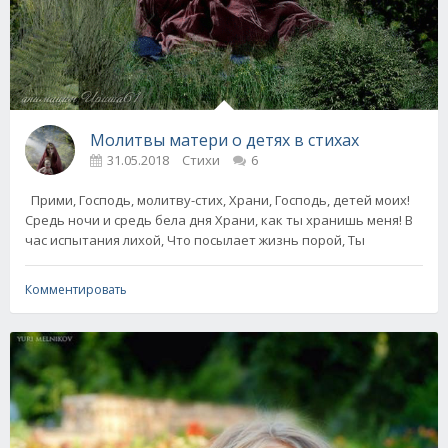
Молитвы матери о детях в стихах
31.05.2018
Стихи
6
Прими, Господь, молитву-стих, Храни, Господь, детей моих!
Средь ночи и средь бела дня Храни, как ты хранишь меня! В
час испытания лихой, Что посылает жизнь порой, Ты
Комментировать