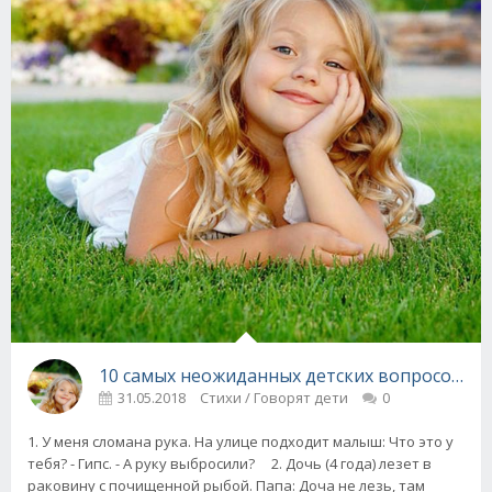
10 самых неожиданных детских вопросов ))
31.05.2018
Стихи / Говорят дети
0
1. У меня сломана рука. На улице подходит малыш: Что это у
тебя? - Гипс. - А руку выбросили? 2. Дочь (4 года) лезет в
раковину с почищенной рыбой. Папа: Доча не лезь, там