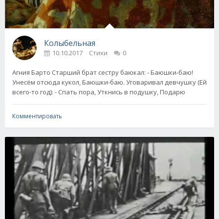
Колыбельная
10.10.2017
Стихи
0
Агния Барто Старший брат сестру баюкал: - Баюшки-баю!
Унесём отсюда кукол, Баюшки-баю. Уговаривал девчушку (Ей
всего-то год): - Спать пора, Уткнись в подушку, Подарю
Комментировать