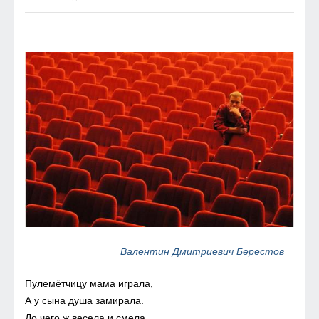
Валентин Дмитриевич Берестов
Пулемётчицу мама играла,
А у сына душа замирала.
До чего ж весела и смела