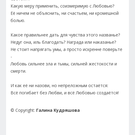
Какую меру применить, соизмеримую с Любовью?
Её ничем не объяснить, ни счастьем, ни кромешной
болью.
Какое правильнее дать для чувства этого названье?
Недуг она, иль благодать? Награда или наказанье?
Не стоит напрягать умы, а просто искренне поверьте
-
Любовь сильнее зла и тьмы, сильней жестокости и
смерти.
И как её ни назови, но непреложным остаётся:
Всё погибает без Любви, и всё Любовью создаётся!
© Copyright:
Галина Кудряшова