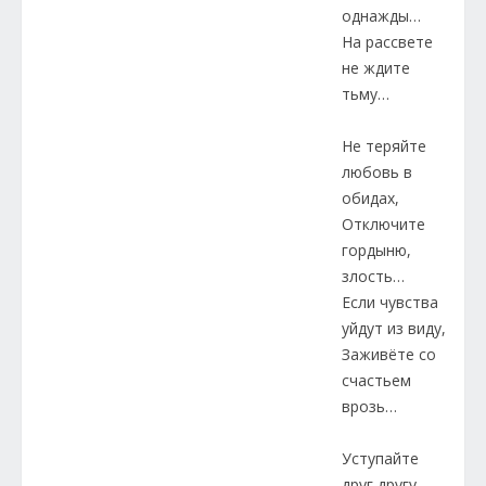
однажды…
На рассвете
не ждите
тьму…
Не теряйте
любовь в
обидах,
Отключите
гордыню,
злость…
Если чувства
уйдут из виду,
Заживёте со
счастьем
врозь…
Уступайте
друг другу