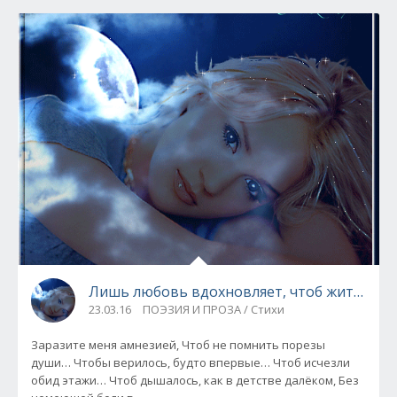
Лишь любовь вдохновляет, чтоб жить…
23.03.16
ПОЭЗИЯ И ПРОЗА / Стихи
Заразите меня амнезией, Чтоб не помнить порезы
души… Чтобы верилось, будто впервые… Чтоб исчезли
обид этажи… Чтоб дышалось, как в детстве далёком, Без