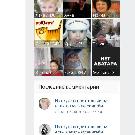
Лена
7 436
Анна
Ирина
Гумлевая
0
Бруцкая
41
Сергей
1 342
Ируся
195
Татьяна
Крючкова
0
Юнона
6
zakko2009
7
Svet-Lana
13
Последние комментарии
На вкус, на цвет товарищи
есть. Лазарь Фрейдгейм
Лена
- 06-04-2024 23:55:54
На вкус, на цвет товарищи
есть. Лазарь Фрейдгейм