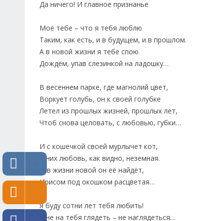
Да ничего! И главное признанье
Моё тебе – что я тебя люблю
Таким, как есть, и в будущем, и в прошлом.
А в новой жизни я тебе спою
Дождём, упав слезинкой на ладошку…
В весеннем парке, где магнолий цвет,
Воркует голубь, он к своей голубке
Летел из прошлых жизней, прошлых лет,
Чтоб снова целовать, с любовью, губки…
И с кошечкой своей мурлычет кот,
У них любовь, как видно, неземная.
И в жизни новой он её найдёт,
Ирисом под окошком расцветая…
Я буду сотни лет тебя любить!
Мне на тебя глядеть – не наглядеться…