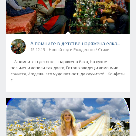
А помните в детстве наряжена елка...
15.12.19
Новый год и Рождество / Стихи
А помните в детстве, - наряжена ёлка, На кухне
пельмени лепили так долго, Готов холодец и лимончик
сочится, И ждёшь это чудо вот-вот, да случится! Конфеты
с