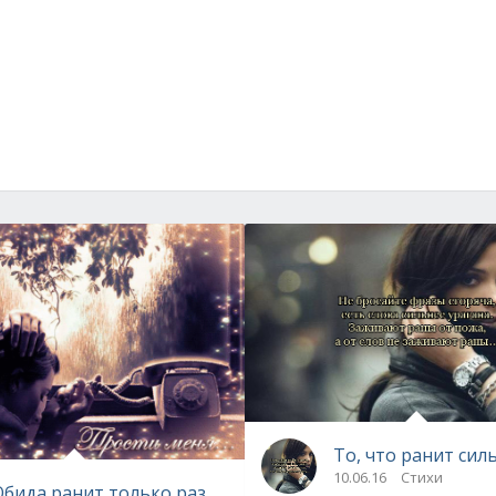
То, что ранит 
10.06.16
Стихи
бида ранит только раз...