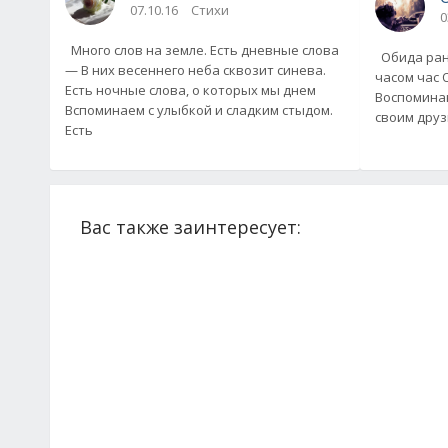
07.10.16
Стихи
0
Много слов на земле. Есть дневные слова
Обида ранит толь
— В них весеннего неба сквозит синева.
часом час Обиду делаем сильней
Есть ночные слова, о которых мы днем
Воспоминанием о н
Вспоминаем с улыбкой и сладким стыдом.
Есть
Вас также заинтересует: