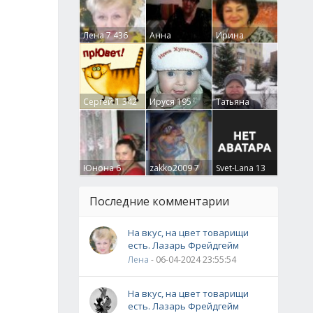
Лена
7 436
Анна
Ирина
Гумлевая
0
Бруцкая
41
Сергей
1 342
Ируся
195
Татьяна
Крючкова
0
Юнона
6
zakko2009
7
Svet-Lana
13
Последние комментарии
На вкус, на цвет товарищи
есть. Лазарь Фрейдгейм
Лена
- 06-04-2024 23:55:54
На вкус, на цвет товарищи
есть. Лазарь Фрейдгейм