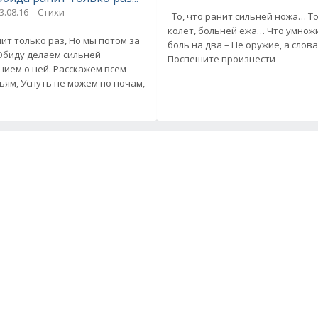
3.08.16
Стихи
То, что ранит сильней ножа… То
колет, больней ежа… Что умнож
ко раз, Но мы потом за
боль на два – Не оружие, а сло
Поспешите произнести
ей. Расскажем всем
своим друзьям, Уснуть не можем по ночам,