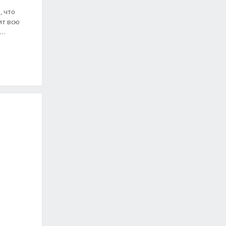
, что
ит всю
ва…