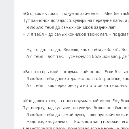
«Ого, как высоко, – подумал зайчонок. – Мне бы так!
Тут зайчонок догадался: кувырк на передние лапы, а 
– Я люблю тебя до самых кончиков задних лап!
– И я тебя – до самых кончиков твоих лап, – подхва
– Ну, тогда... тогда... Знаешь, как я тебя люблю?... В
– А я тебя – вот так, – усмехнулся большой заяц, да
«Вот это прыжок! – подумал зайчонок. – Если б я так 
– Я люблю тебя далеко-далеко по этой тропинке, как
– А я тебя – как через речку и во-о-о-он за те холмы..
«Как далеко-то», – сонно подумал зайчонок. Ему бол
Тут вверху, над кустами, он увидел большое тёмное
– Я люблю тебя до самой луны, – шепнул зайчонок, и
– Надо же, как далеко... – Большой заяц положил его
Сам устроился рядом, поцеловал его на ночь... и про