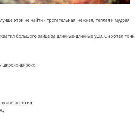
 лучше этой не найти - трогательная, нежная, теплая и мудрая!
ухватил большого зайца за длинные-длинные уши. Он хотел точн
пы широко-широко.
рх изо всех сил.
яц.