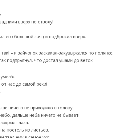
»
задними вверх по стволу!
тил его большой заяц и подбросил вверх.
от так! – и зайчонок заскакал-закувыркался по полянке.
 так подпрыгнул, что достал ушами до веток!
умел!».
 от нас до самой реки!
.
ьше ничего не приходило в голову.
 небо. Дальше неба ничего не бывает!
 закрыл глаза.
 на постель из листьев.
шептал ему в самое ухо: