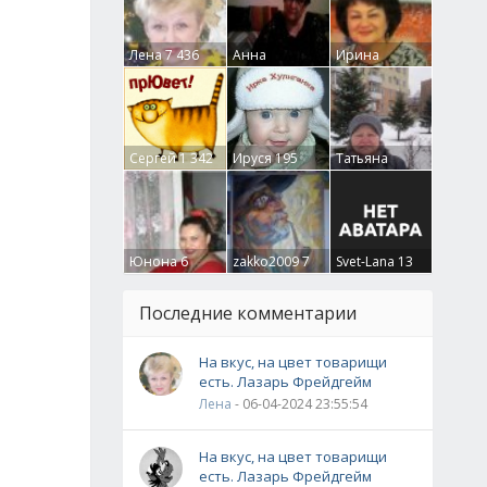
Лена
7 436
Анна
Ирина
Гумлевая
0
Бруцкая
41
Сергей
1 342
Ируся
195
Татьяна
Крючкова
0
Юнона
6
zakko2009
7
Svet-Lana
13
Последние комментарии
На вкус, на цвет товарищи
есть. Лазарь Фрейдгейм
Лена
- 06-04-2024 23:55:54
На вкус, на цвет товарищи
есть. Лазарь Фрейдгейм