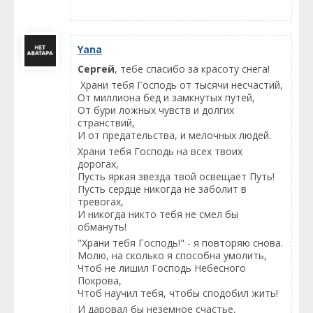
Yana
Сергей
, тебе спасибо за красоту снега!
Храни тебя Господь от тысячи несчастий,
От миллиона бед и замкнутых путей,
От бури ложных чувств и долгих
странствий,
И от предательства, и мелочных людей.
Храни тебя Господь на всех твоих
дорогах,
Пусть яркая звезда твой освещает Путь!
Пусть сердце никогда не заболит в
тревогах,
И никогда никто тебя не смел бы
обмануть!
"Храни тебя Господь!" - я повторяю снова.
Молю, на сколько я способна умолить,
Чтоб не лишил Господь Небесного
Покрова,
Чтоб научил тебя, чтобы сподобил жить!
И даровал бы неземное счастье,