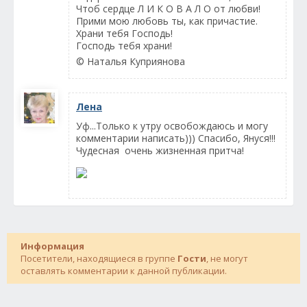
Чтоб сердце Л И К О В А Л О от любви!
Прими мою любовь ты, как причастие.
Храни тебя Господь!
Господь тебя храни!
© Наталья Куприянова
Лена
Уф...Только к утру освобождаюсь и могу
комментарии написать))) Спасибо, Януся!!!
Чудесная очень жизненная притча!
Информация
Посетители, находящиеся в группе
Гости
, не могут
оставлять комментарии к данной публикации.