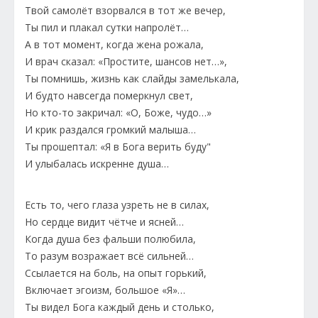
Твой самолёт взорвался в тот же вечер,
Ты пил и плакал сутки напролёт…
А в тот момент, когда жена рожала,
И врач сказал: «Простите, шансов нет…»,
Ты помнишь, жизнь как слайды замелькала,
И будто навсегда померкнул свет,
Но кто-то закричал: «О, Боже, чудо…»
И крик раздался громкий малыша…
Ты прошептал: «Я в Бога верить буду"
И улыбалась искренне душа…
Есть то, чего глаза узреть не в силах,
Но сердце видит чётче и ясней…
Когда душа без фальши полюбила,
То разум возражает всё сильней…
Ссылается на боль, на опыт горький,
Включает эгоизм, большое «Я»…
Ты видел Бога каждый день и столько,