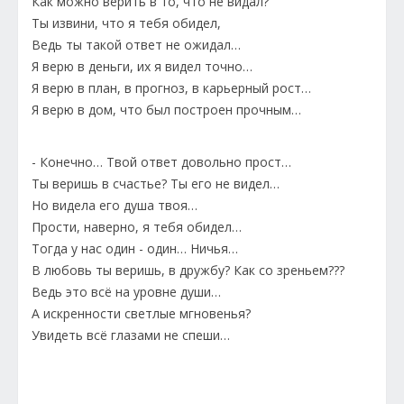
Как можно верить в то, что не видал?
Ты извини, что я тебя обидел,
Ведь ты такой ответ не ожидал…
Я верю в деньги, их я видел точно…
Я верю в план, в прогноз, в карьерный рост…
Я верю в дом, что был построен прочным…
- Конечно… Твой ответ довольно прост…
Ты веришь в счастье? Ты его не видел…
Но видела его душа твоя…
Прости, наверно, я тебя обидел…
Тогда у нас один - один… Ничья…
В любовь ты веришь, в дружбу? Как со зреньем???
Ведь это всё на уровне души…
А искренности светлые мгновенья?
Увидеть всё глазами не спеши…