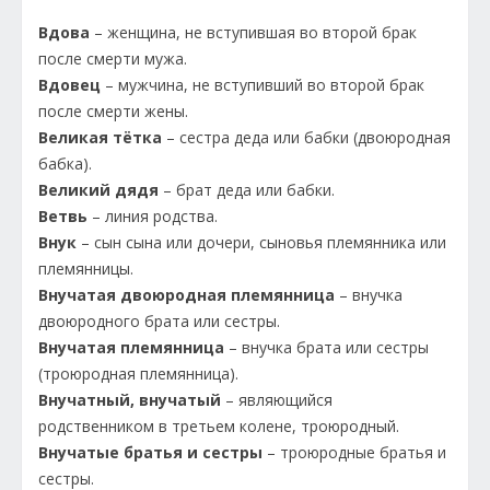
Вдова
– женщина, не вступившая во второй брак
после смерти мужа.
Вдовец
– мужчина, не вступивший во второй брак
после смерти жены.
Великая тётка
– сестра деда или бабки (двоюродная
бабка).
Великий дядя
– брат деда или бабки.
Ветвь
– линия родства.
Внук
– сын сына или дочери, сыновья племянника или
племянницы.
Внучатая двоюродная племянница
– внучка
двоюродного брата или сестры.
Внучатая племянница
– внучка брата или сестры
(троюродная племянница).
Внучатный, внучатый
– являющийся
родственником в третьем колене, троюродный.
Внучатые братья и сестры
– троюродные братья и
сестры.