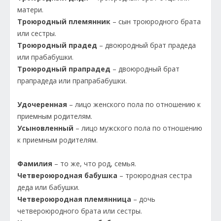
матери.
Троюродный племянник
– сын троюродного брата
или сестры.
Троюродный прадед
– двоюродный брат прадеда
или прабабушки.
Троюродный прапрадед
– двоюродный брат
прапрадеда или прапрабабушки.
Удочеренная
– лицо женского пола по отношению к
приемным родителям.
Усыновленный
– лицо мужского пола по отношению
к приемным родителям.
Фамилия
– то же, что род, семья.
Четвероюродная бабушка
– троюродная сестра
деда или бабушки.
Четвероюродная племянница
– дочь
четвероюродного брата или сестры.