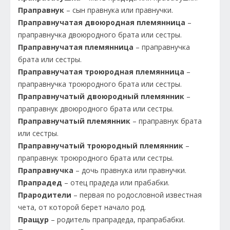
Праправнук
– сын правнука или правнучки.
Праправнучатая двоюродная племянница
–
праправнучка двоюродного брата или сестры.
Праправнучатая племянница
– праправнучка
брата или сестры.
Праправнучатая троюродная племянница
–
праправнучка троюродного брата или сестры.
Праправнучатый двоюродный племянник
–
праправнук двоюродного брата или сестры.
Праправнучатый племянник
– праправнук брата
или сестры.
Праправнучатый троюродный племянник
–
праправнук троюродного брата или сестры.
Праправнучка
– дочь правнука или правнучки.
Прапрадед
– отец прадеда или прабабки.
Прародители
– первая по родословной известная
чета, от которой берет начало род.
Пращур
– родитель прапрадеда, прапрабабки.