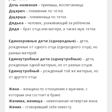
Дочь названая
– приемыш, воспитанница.
Дщерич
– племянник по тетке.
Дщерша
– племянница по тетке.
Дядька
– человек, ухаживающий за ребенком.
Дядя
– брат отца или матери, а также муж тетки.
Единокровные дети (однородные)
– дети,
рожденные от одного отца (однородного отца), но
разных матерей.
Единоутробные дети (одноутробные)
– дети,
рожденные одной матерью, но от разных отцов.
Единоутробный
– рожденный той же матерью, но
от другого отца.
Жена
– женщина по отношению к мужчине, с
которым она состоит в браке.
Женима, женища
– невенчанная четвертая жена.
Жених
– сговоривший себе невесту.