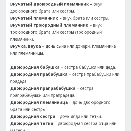
Внучатый двоюродный племянник
– внук
двоюродного брата или сестры.
Внучатый племянник
– внук брата или сестры.
Внучатый троюродный племянник
– внук
троюродного брата или сестры (троюродный
племянник).
Внучка, внука
– дочь сына или дочери, племянника
или племянницы.
Двоюродная бабушка
– сестра бабушки или деда.
Двоюродная прабабушка
– сестра прабабушки или
прадеда.
Двоюродная прапрабабушка
– сестра
прапрабабушки или прапрадеда.
Двоюродная племянница
– дочь двоюродного
брата или сестры.
Двоюродная сестра
– дочь дяди или тетки.
Двоюродная тетка
– двоюродная сестра отца или
матери.