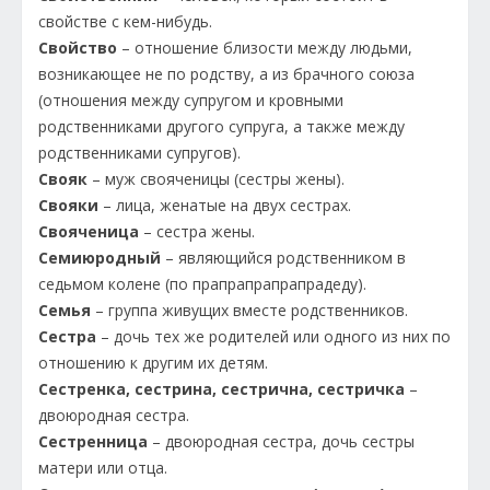
свойстве с кем-нибудь.
Свойство
– отношение близости между людьми,
возникающее не по родству, а из брачного союза
(отношения между супругом и кровными
родственниками другого супруга, а также между
родственниками супругов).
Свояк
– муж свояченицы (сестры жены).
Свояки
– лица, женатые на двух сестрах.
Свояченица
– сестра жены.
Семиюродный
– являющийся родственником в
седьмом колене (по прапрапрапрапрадеду).
Семья
– группа живущих вместе родственников.
Сестра
– дочь тех же родителей или одного из них по
отношению к другим их детям.
Сестренка, сестрина, сестрична, сестричка
–
двоюродная сестра.
Сестренница
– двоюродная сестра, дочь сестры
матери или отца.