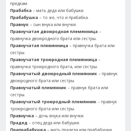
предкам.
Прабабка
– мать деда или бабушки.
Прабабушка
– то же, что и прабабка.
Правнук
– сын внука или внучки.
Правнучатая двоюродная племянница
–
правнучка двоюродного брата или сестры.
Правнучатая племянница
– правнучка брата или
сестры.
Правнучатая троюродная племянница
–
правнучка троюродного брата, или сестры.
Правнучатый двоюродный племянник
– правнук
двоюродного брата или сестры.
Правнучатый племянник
– правнук брата или
сестры.
Правнучатый троюродный племянник
– правнук
троюродного брата или сестры.
Правнучка
– дочь внука или внучки.
Прадед
– отец деда или бабушки.
Прапрабабушка
– мать прадеда или прабабушки.