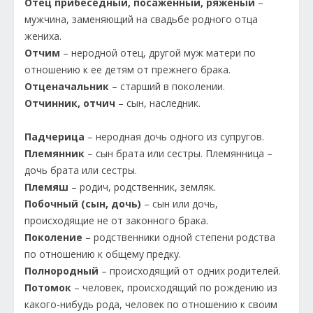
Отец прибеседный, посаженный, ряженый
–
мужчина, заменяющий на свадьбе родного отца
жениха.
Отчим
– неродной отец, другой муж матери по
отношению к ее детям от прежнего брака.
Отценачальник
– старший в поколении.
Отчинник, отчич
– сын, наследник.
Падчерица
– неродная дочь одного из супругов.
Племянник
– сын брата или сестры. Племянница –
дочь брата или сестры.
Племяш
– родич, родственник, земляк.
Побочный (сын, дочь)
– сын или дочь,
происходящие не от законного брака.
Поколение
– родственники одной степени родства
по отношению к общему предку.
Полнородный
– происходящий от одних родителей.
Потомок
– человек, происходящий по рождению из
какого-нибудь рода, человек по отношению к своим