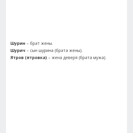
Шурин
– брат жены.
Шурич
– сын шурина (брата жены).
Ятров (ятровка)
– жена деверя (брата мужа).