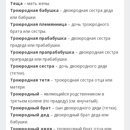
Теща
– мать жены.
Троюродная бабушка
– двоюродная сестра деда
или бабушки.
Троюродная племянница
– дочь троюродного
брата или сестры.
Троюродная прабабушка
– двоюродная сестра
прадеда или прабабушки.
Троюродная прапрабабушка
– двоюродная сестра
прапрадеда или прабабушки.
Троюродная сестра
– дочь двоюродного дяди
(тетки).
Троюродная тетя
– троюродная сестра отца или
матери.
Троюродный
– являющийся родственником в
третьем колене (по прадеду) (см. внучатый).
Троюродный брат
– сын двоюродного дяди (тетки).
Троюродный дед
– двоюродный брат деда или
бабушки.
Троюродный дядя
– троюродный брат отца или