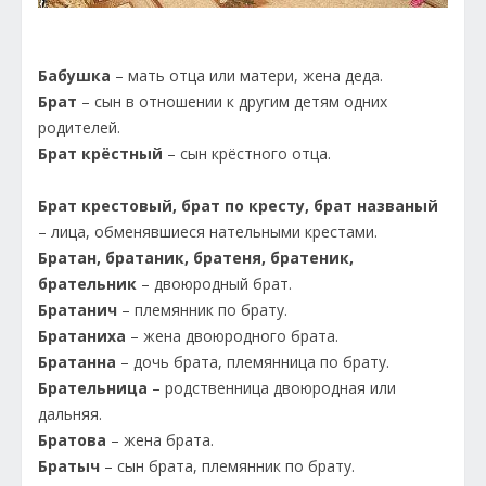
Бабушка
– мать отца или матери, жена деда.
Брат
– сын в отношении к другим детям одних
родителей.
Брат крёстный
– сын крёстного отца.
Брат крестовый, брат по кресту, брат названый
– лица, обменявшиеся нательными крестами.
Братан, братаник, братеня, братеник,
брательник
– двоюродный брат.
Братанич
– племянник по брату.
Братаниха
– жена двоюродного брата.
Братанна
– дочь брата, племянница по брату.
Брательница
– родственница двоюродная или
дальняя.
Братова
– жена брата.
Братыч
– сын брата, племянник по брату.