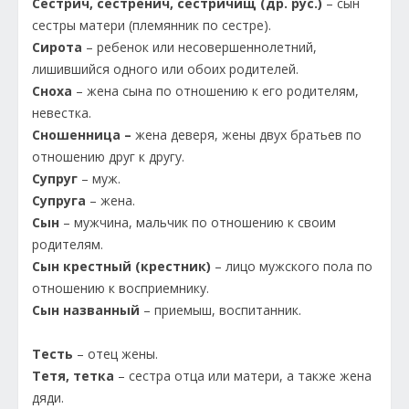
Сестрич, сестренич, сестричищ (др. рус.)
– сын
сестры матери (племянник по сестре).
Сирота
– ребенок или несовершеннолетний,
лишившийся одного или обоих родителей.
Сноха
– жена сына по отношению к его родителям,
невестка.
Сношенница –
жена деверя, жены двух братьев по
отношению друг к другу.
Супруг
– муж.
Супруга
– жена.
Сын
– мужчина, мальчик по отношению к своим
родителям.
Сын крестный (крестник)
– лицо мужского пола по
отношению к восприемнику.
Сын названный
– приемыш, воспитанник.
Тесть
– отец жены.
Тетя, тетка
– сестра отца или матери, а также жена
дяди.