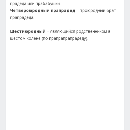
прадеда или прабабушки.
Четвероюродный прапрадед
– троюродный брат
прапрадеда.
Шестиюродный
– являющийся родственником в
шестом колене (по прапрапрапрадеду).