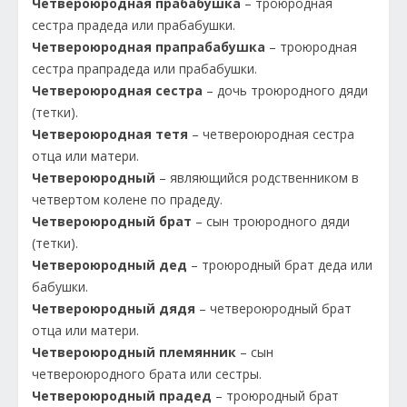
Четвероюродная прабабушка
– троюродная
сестра прадеда или прабабушки.
Четвероюродная прапрабабушка
– троюродная
сестра прапрадеда или прабабушки.
Четвероюродная сестра
– дочь троюродного дяди
(тетки).
Четвероюродная тетя
– четвероюродная сестра
отца или матери.
Четвероюродный
– являющийся родственником в
четвертом колене по прадеду.
Четвероюродный брат
– сын троюродного дяди
(тетки).
Четвероюродный дед
– троюродный брат деда или
бабушки.
Четвероюродный дядя
– четвероюродный брат
отца или матери.
Четвероюродный племянник
– сын
четвероюродного брата или сестры.
Четвероюродный прадед
– троюродный брат