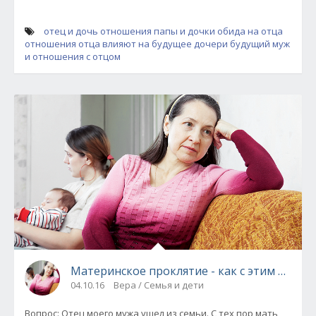
отец и дочь
отношения папы и дочки
обида на отца
отношения отца влияют на будущее дочери
будущий муж
и отношения с отцом
Материнское проклятие - как с этим жить?
04.10.16
Вера / Семья и дети
Вопрос: Отец моего мужа ушел из семьи. С тех пор мать