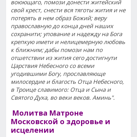
воюющаго, помози донести житейский
свой крест, снести вся тяготы жития и не
потерять в нем образ Божий; веру
православную до конца дней наших
сохранити; упование и надежду на Бога
крепкую имети и нелицемерную любовь
к ближним; дабы помози нам по
отшетствии из жития сего достигнути
Царствия Небесного со всеми
угодившими Богу, прославляюще
милосердие и благость Отца Небесного,
в Троице славимого: Отца и Сына и
Святого Духа, во веки веков. Аминь".
Молитва Матроне
Московской о здоровье и
исцелении