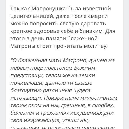
Так как Матронушка была известной
целительницей, даже после смерти
можно попросить святую даровать
крепкое здоровье себе и близким. Для
этого в день памяти блаженной
Матроны стоит прочитать молитву.
"О блаженная мати Матроно, душею на
небеси пред престолом Божиим
предстоящи, телом же на земли
почивающи, данною ти свыше
благодатию различныя чудеса
источающи. Призри ныне милостивным
твоим оком на ны, грешныя, в скорбех,
болезнех и греховных искушениях дни
своя иждивающия, утеши ны,
отчаянныя, исцели недуги наши лютыя,