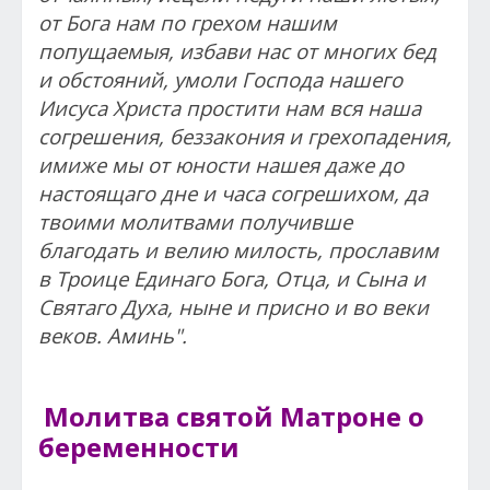
от Бога нам по грехом нашим
попущаемыя, избави нас от многих бед
и обстояний, умоли Господа нашего
Иисуса Христа простити нам вся наша
согрешения, беззакония и грехопадения,
имиже мы от юности нашея даже до
настоящаго дне и часа согрешихом, да
твоими молитвами получивше
благодать и велию милость, прославим
в Троице Единаго Бога, Отца, и Сына и
Святаго Духа, ныне и присно и во веки
веков. Аминь".
Молитва святой Матроне о
беременности