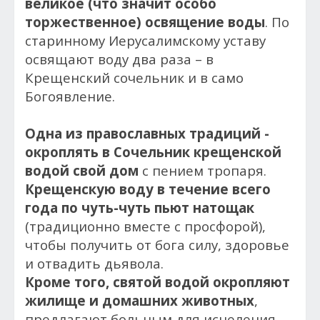
великое (что значит особо
торжественное) освящение воды
. По
старинному Иерусалимскому уставу
освящают воду два раза – в
Крещенский сочельник и в само
Богоявление.
Одна из православных традиций -
окроплять в Сочельник крещенской
водой свой дом
с пением тропаря.
Крещенскую воду в течение всего
года по чуть-чуть пьют натощак
(традиционно вместе с просфорой),
чтобы получить от бога силу, здоровье
и отвадить дьявола.
Кроме того, святой водой окропляют
жилище и домашних животных
,
предлагают больным для исцеления,