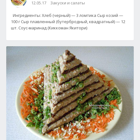
12.05.17
Закуски и салаты
Ингредиенты: Хлеб (черный) — 3 ломтика Сыр козий —
100 г Сыр плавленный (бутербродный, квадратный) — 12
шт. Соус-маринад (Киккоман Якитори)