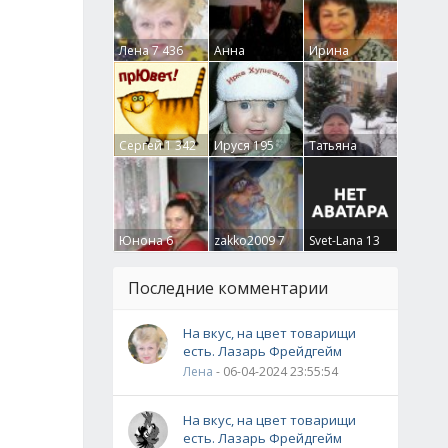
Лена
7 436
Анна
Ирина
Гумлевая
0
Бруцкая
41
Сергей
1 342
Ируся
195
Татьяна
Крючкова
0
Юнона
6
zakko2009
7
Svet-Lana
13
Последние комментарии
На вкус, на цвет товарищи
есть. Лазарь Фрейдгейм
Лена
- 06-04-2024 23:55:54
На вкус, на цвет товарищи
есть. Лазарь Фрейдгейм