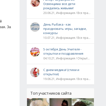
Освенцима: все дети
рождались живыми!
20.06.21, Информация / Все праздники / Рассказы и истории
й
День Рыбака - как
вая. За
праздновать: игры, загадки,
конкурсы
10.07.21, Информация / Все праздники
5 октября День Учителя -
открытки и поздравления
04.10.21, Информация / Открытки / Все праздники
С днем медика! (стихи и
открытки)
19.06.21, Информация / Все праздники
Топ участников сайта