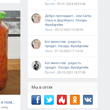
lfprivet
- 05-01-2024 09:53:46
Добро пропадает... или Santa
Claus и Дед Мороз. Лазарь
Фрейдгейм
Лена
- 26-12-2023 13:28:59
Бог милостив - радость
придёт. Лазарь Фрейдгейм
Лена
- 31-10-2023 17:14:18
Бог милостив - радость
 и укропом
придёт. Лазарь Фрейдгейм
lfprivet
- 28-10-2023 18:37:06
Мы в сетях
 и помидорами на зиму от Серёги
 зиму