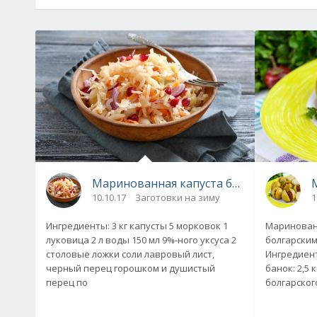
Маринованная капуста без стерилизац
10.10.17
Заготовки на зиму
1
Ингредиенты: 3 кг капусты 5 морковок 1
Маринован
луковица 2 л воды 150 мл 9%-ного уксуса 2
болгарским
столовые ложки соли лавровый лист,
Ингредиенты: Для четырех л
черный перец горошком и душистый
банок: 2,5 кг зеленых помидоров 200 г
перец по