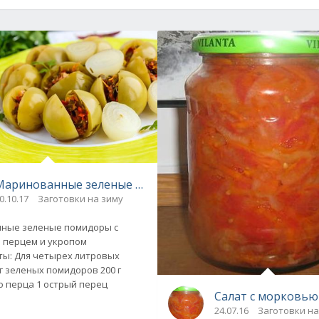
ии
Маринованные зеленые помидоры с болгарским перцем
0.10.17
Заготовки на зиму
ные зеленые помидоры с
 перцем и укропом
итровых
болгарского перца 1 острый перец
Салат с морковью
24.07.16
Заготовки на