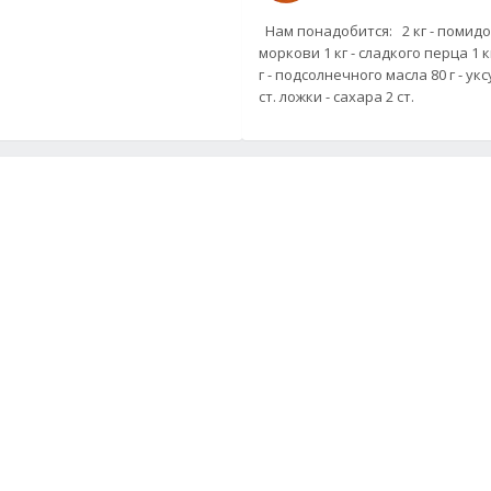
Нам понадобится: 2 кг - помидор
моркови 1 кг - сладкого перца 1 кг
г - подсолнечного масла 80 г - укс
ст. ложки - сахара 2 ст.