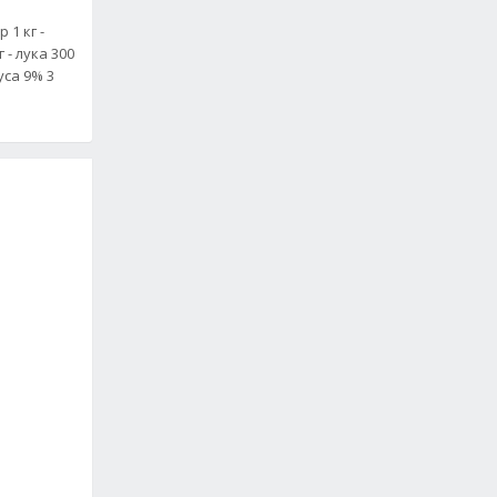
 1 кг -
 - лука 300
уса 9% 3