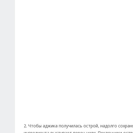
2. Чтобы аджика получилась острой, надолго сохран
ингредиента выступает перец чили. Поклонники остр