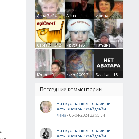
Лена
7 436
Анна
Ирина
Гумлевая
0
Бруцкая
41
Сергей
1 342
Ируся
195
Татьяна
Крючкова
0
Юнона
6
zakko2009
7
Svet-Lana
13
Последние комментарии
На вкус, на цвет товарищи
есть. Лазарь Фрейдгейм
Лена
- 06-04-2024 23:55:54
На вкус, на цвет товарищи
го
есть. Лазарь Фрейдгейм
нее