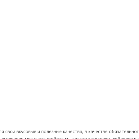
яя свои вкусовые и полезные качества, в качестве обязательно
ых приправ могут разнообразить состав заготовки, добавляя в 