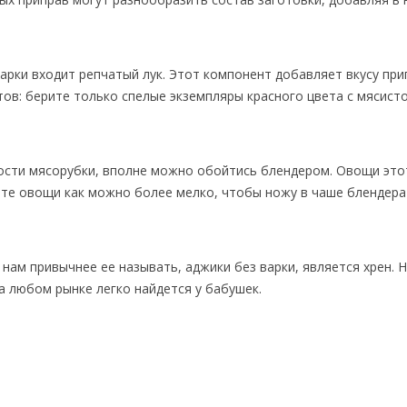
варки входит репчатый лук. Этот компонент добавляет вкусу пр
ов: берите только спелые экземпляры красного цвета с мясист
ости мясорубки, вполне можно обойтись блендером. Овощи это
ьте овощи как можно более мелко, чтобы ножу в чаше блендер
нам привычнее ее называть, аджики без варки, является хрен. 
на любом рынке легко найдется у бабушек.