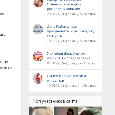
Освенцима: все дети
рождались живыми!
 не
20.06.21, Информация / Все праздники / Рассказы и истории
День Рыбака - как
праздновать: игры, загадки,
ько
конкурсы
10.07.21, Информация / Все праздники
5 октября День Учителя -
открытки и поздравления
с, по
04.10.21, Информация / Открытки / Все праздники
нели не
С днем медика! (стихи и
открытки)
19.06.21, Информация / Все праздники
Топ участников сайта